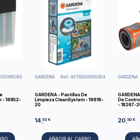
8500065085
GARDENA
Ref.: 4078500065054
GARDENA
e
GARDENA - Pastillas De
GARDENA -
 - 18852-
Limpieza CleanSystem - 18818-
De Control
20
- 18267-2
14
20
50 €
50 €
,
,
RRO
AÑADIR AL CARRO
AÑ