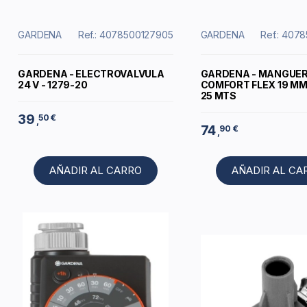
GARDENA
Ref.: 4078500127905
GARDENA
Ref.: 407
GARDENA - ELECTROVALVULA
GARDENA - MANGUE
24 V - 1279-20
COMFORT FLEX 19 MM (
25 MTS
39
50 €
,
74
90 €
,
AÑADIR AL CARRO
AÑADIR AL CA