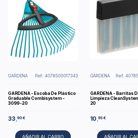
GARDENA
Ref.: 4078500017343
GARDENA
Ref.: 407
GARDENA - Escoba De Plástico
GARDENA - Barritas D
Graduable Combisystem -
Limpieza CleanSystem
3099-20
20
33
10
90 €
95 €
,
,
AÑADIR AL CARRO
AÑADIR AL CA