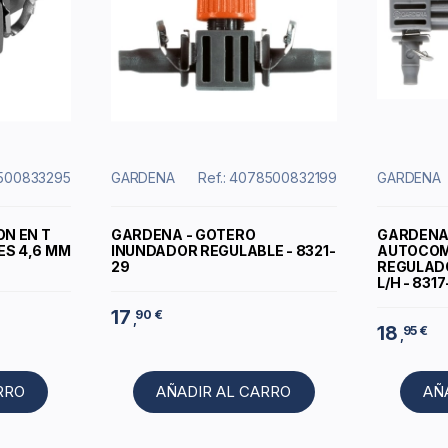
8500833295
GARDENA
Ref.: 4078500832199
GARDENA
ON EN T
GARDENA - GOTERO
GARDENA 
ES 4,6 MM
INUNDADOR REGULABLE - 8321-
AUTOCOM
29
REGULADO
L/H - 831
17
90 €
,
18
95 €
,
RRO
AÑADIR AL CARRO
AÑ