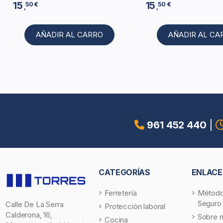
15
15
50 €
50 €
,
,
AÑADIR AL CARRO
AÑADIR AL CA
961 452 440
|
CATEGORÍAS
ENLACE
Ferretería
Método
Seguro
Calle De La Serra
Protección laboral
Calderona, 16,
Sobre 
Cocina