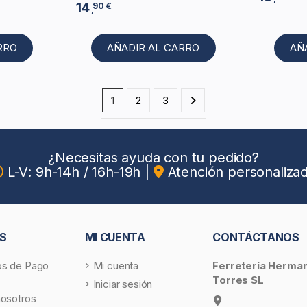
14
90 €
,
RRO
AÑADIR AL CARRO
AÑ
1
2
3
¿Necesitas ayuda con tu pedido?
L-V: 9h-14h / 16h-19h
|
Atención personaliza
S
MI CUENTA
CONTÁCTANOS
s de Pago
Mi cuenta
Ferretería Herma
Torres SL
Iniciar sesión
nosotros