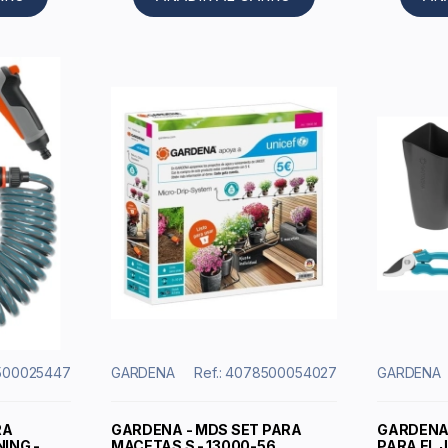
8500025447
GARDENA
Ref.: 4078500054027
GARDENA
RA
GARDENA - MDS SET PARA
GARDENA
ING -
MACETAS S - 13000-56
PARA EL J