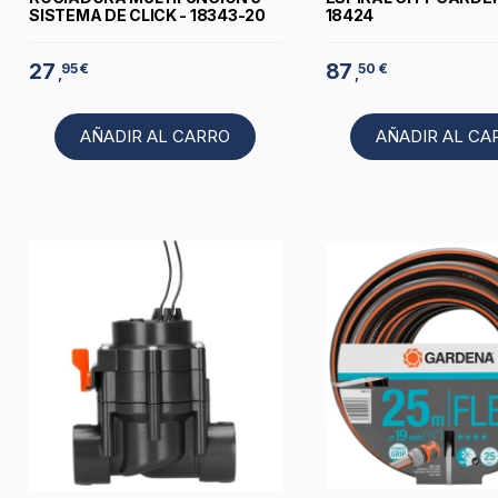
SISTEMA DE CLICK - 18343-20
18424
27
87
95 €
50 €
,
,
AÑADIR AL CARRO
AÑADIR AL CA