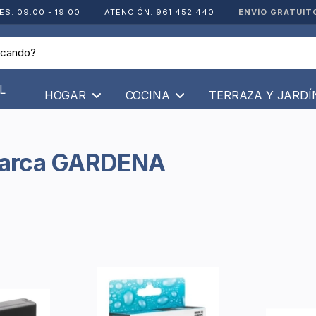
ENVÍO GRATUIT
ES: 09:00 - 19:00
|
ATENCIÓN: 961 452 440
|
L
HOGAR
COCINA
TERRAZA Y JARD
 Marca GARDENA