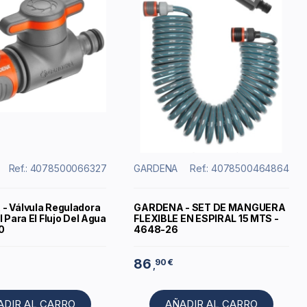
Ref.: 4078500066327
GARDENA
Ref.: 4078500464864
 Válvula Reguladora
GARDENA - SET DE MANGUERA
 Para El Flujo Del Agua
FLEXIBLE EN ESPIRAL 15 MTS -
0
4648-26
86
90 €
,
ADIR AL CARRO
AÑADIR AL CARRO