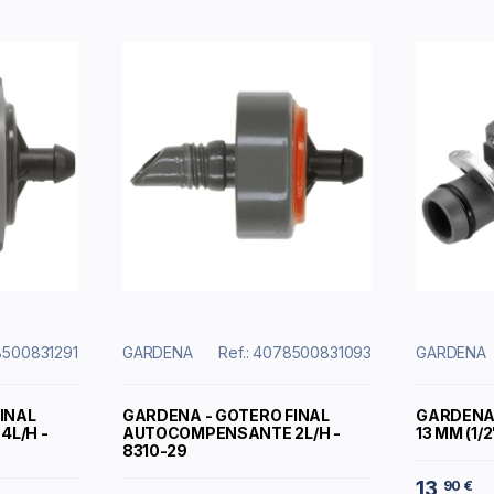
8500831291
GARDENA
Ref.: 4078500831093
GARDENA
INAL
GARDENA - GOTERO FINAL
GARDENA 
L/H -
AUTOCOMPENSANTE 2L/H -
13 MM (1/2
8310-29
13
90 €
,