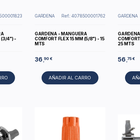
8500001823
GARDENA
Ref.: 4078500001762
GARDENA
RA
GARDENA - MANGUERA
GARDENA
3/4") -
COMFORT FLEX 15 MM (5/8") - 15
COMFORT F
MTS
25 MTS
36
56
90 €
75 €
,
,
RRO
AÑADIR AL CARRO
AÑ