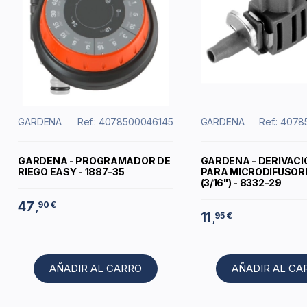
GARDENA
Ref.: 4078500046145
GARDENA
Ref.: 407
GARDENA - PROGRAMADOR DE
GARDENA - DERIVACI
RIEGO EASY - 1887-35
PARA MICRODIFUSOR
(3/16") - 8332-29
47
90 €
,
11
95 €
,
AÑADIR AL CARRO
AÑADIR AL CA