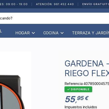
ENVÍO GRATUIT
ES: 09:00 - 19:00
|
ATENCIÓN: 961 452 440
|
L
HOGAR
COCINA
TERRAZA Y JARD
GARDENA - PROGRAMADOR DE
RIEGO FLEX
Referencia
40785000457
DISPONIBLE
55
95 €
,
Impuestos incluidos