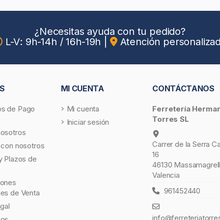
¿Necesitas ayuda con tu pedido?
L-V: 9h-14h / 16h-19h
|
Atención personaliza
S
MI CUENTA
CONTÁCTANOS
s de Pago
Mi cuenta
Ferretería Herma
Torres SL
Iniciar sesión
nosotros
Carrer de la Serra C
 con nosotros
16
y Plazos de
46130 Massamagrell
a
Valencia
iones
961452440
les de Venta
egal
info@ferreteriatorre
gos