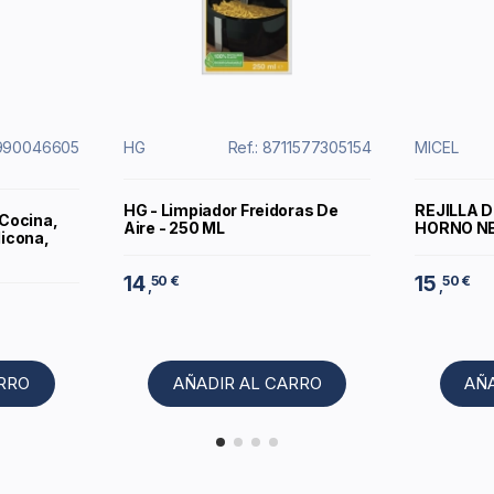
0990046605
HG
Ref.: 8711577305154
MICEL
HG - Limpiador Freidoras De
REJILLA 
 Cocina,
Aire - 250 ML
HORNO NE
licona,
14
15
50 €
50 €
,
,
ARRO
AÑADIR AL CARRO
AÑ