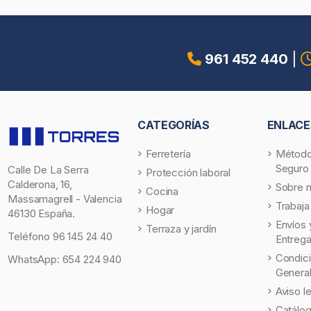
961 452 440
|
CATEGORÍAS
ENLACE
Ferretería
Método
Seguro
Calle De La Serra
Protección laboral
Calderona, 16,
Sobre 
Cocina
Massamagrell - Valencia
Trabaja
Hogar
46130 España.
Envíos 
Terraza y jardín
Teléfono
96 145 24 40
Entreg
Condic
WhatsApp:
654 224 940
Genera
Aviso l
Catálo