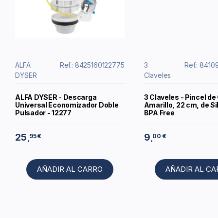
ALFA
Ref.: 8425160122775
3
Ref.: 841
DYSER
Claveles
ALFA DYSER - Descarga
3 Claveles - Pincel de
Universal Economizador Doble
Amarillo, 22 cm, de Si
Pulsador - 12277
BPA Free
25
9
95 €
00 €
,
,
AÑADIR AL CARRO
AÑADIR AL C