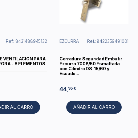
Ref.: 8431488945132
EZCURRA
Ref.: 8422359491001
DE VENTILACION PARA
Cerradura Seguridad Embutir
GRA - 8 ELEMENTOS
Ezcurra 700B/50 Esmaltada
con Cilindro DS-15/60 y
Escudo...
44
95 €
,
ADIR AL CARRO
AÑADIR AL CARRO