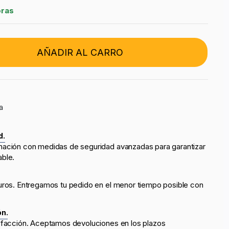
oras
AÑADIR AL CARRO
a
d.
mación con medidas de seguridad avanzadas para garantizar
able.
uros. Entregamos tu pedido en el menor tiempo posible con
ón.
sfacción. Aceptamos devoluciones en los plazos