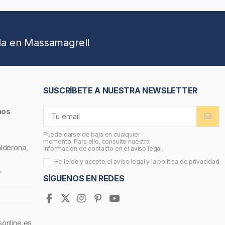
da en Massamagrell
SUSCRÍBETE A NUESTRA NEWSLETTER
nos
Puede darse de baja en cualquier
momento. Para ello, consulte nuestra
alderona,
información de contacto en el aviso legal.
He leído y acepto el
aviso legal
y la
política de privacidad
,
SÍGUENOS EN REDES
sonline.es