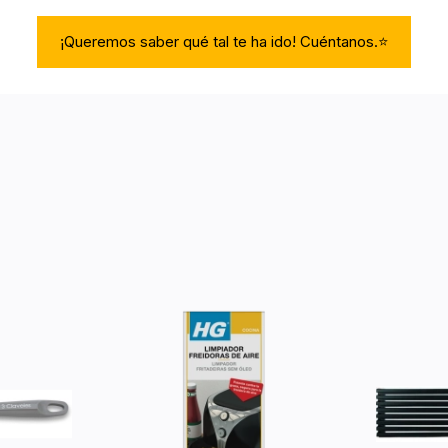
¡Queremos saber qué tal te ha ido! Cuéntanos.⭐