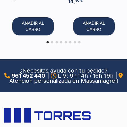
14
90 €
,
AÑADIR AL
AÑADIR AL
CARRO
CARRO
¿Necesitas ayuda con tu pedido?
961 452 440
|
L-V: 9h-14h / 16h-19h
|
Atención personalizada en Massamagrell