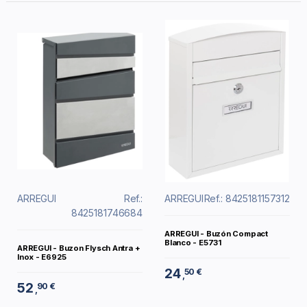
ARREGUI
Ref.:
ARREGUI
Ref.: 8425181157312
8425181746684
ARREGUI - Buzón Compact
Blanco - E5731
ARREGUI - Buzon Flysch Antra +
Inox - E6925
24
50 €
,
52
90 €
,