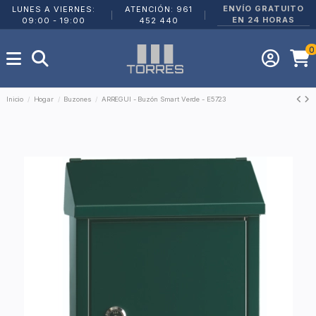
ENVÍO GRATUITO
LUNES A VIERNES:
ATENCIÓN: 961
|
|
EN 24 HORAS
09:00 - 19:00
452 440
0
Inicio
Hogar
Buzones
ARREGUI - Buzón Smart Verde - E5723