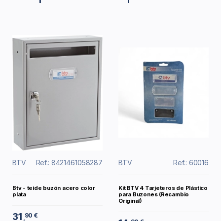
BTV
Ref.: 8421461058287
BTV
Ref.: 60016
Btv - teide buzón acero color
Kit BTV 4 Tarjeteros de Plástico
plata
para Buzones (Recambio
Original)
31
90 €
,