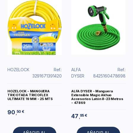
HOZELOCK
Ref.:
ALFA
Ref.:
3291671391420
DYSER
8425160478698
HOZELOCK - MANGUERA
ALFA DYSER - Manguera
TRICOTADA TRICOFLEX
Extensible Magic Akhuo
ULTIMATE 19 MM - 25 MTS
Accesorios Latón 8-23 Metros
- 47869
90
50 €
,
47
95 €
,
AÑADIR AL
AÑADIR AL