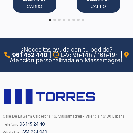
CARRO
CARRO
¿Necesitas ayuda con tu pedido?
961 452 440
|
L-V: 9h-14h / 16h-19h
|
Atención personalizada en Massamagrell
Calle De La Serra Calderona, 16, Massamagrell - Valencia 46130 España.
96 145 24 40
Teléfono
654 224 940
WhatsApp: