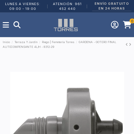
ENVÍO GRATUITO
LUNES A VIERNES:
ATENCIÓN: 961
|
|
EN 24 HORAS
09:00 - 19:00
452 440
0
Inicio
Terraza Y Jardín
Riego | Ferretería Torres
GARDENA - GOTERO FINAL
AUTOCOMPENSANTE 4L/H - 8312-29