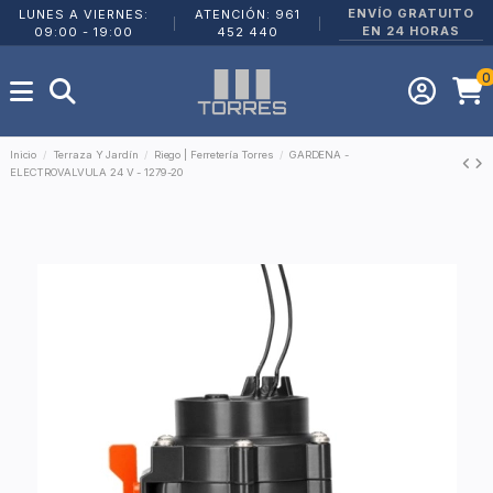
ENVÍO GRATUITO
LUNES A VIERNES:
ATENCIÓN: 961
|
|
EN 24 HORAS
09:00 - 19:00
452 440
0
Inicio
Terraza Y Jardín
Riego | Ferretería Torres
GARDENA -
ELECTROVALVULA 24 V - 1279-20