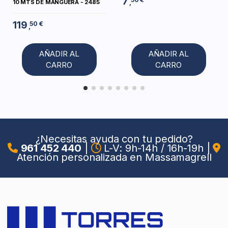
7
,
10 MTS DE MANGUERA - 2485
119
50 €
,
AÑADIR AL
AÑADIR AL
CARRO
CARRO
¿Necesitas ayuda con tu pedido?
961 452 440
|
L-V: 9h-14h / 16h-19h
|
Atención personalizada en Massamagrell