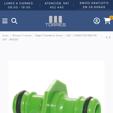
ENVÍO GRATUITO
LUNES A VIERNES:
ATENCIÓN: 961
|
|
EN 24 HORAS
09:00 - 19:00
452 440
0
Inicio
Terraza Y Jardín
Riego | Ferretería Torres
GSC - CONECTOR MACHO
3/4" - 3602037