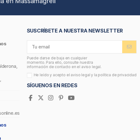
da en Massamagrell
SUSCRÍBETE A NUESTRA NEWSLETTER
nos
Puede darse de baja en cualquier
momento. Para ello, consulte nuestra
alderona,
información de contacto en el aviso legal.
He leído y acepto el
aviso legal
y la
política de privacidad
,
SÍGUENOS EN REDES
sonline.es
nos
a