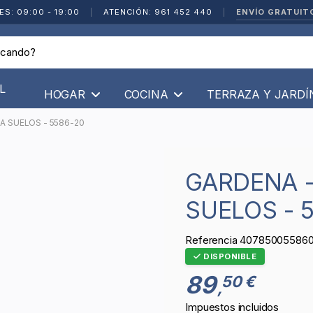
ENVÍO GRATUIT
ES: 09:00 - 19:00
|
ATENCIÓN: 961 452 440
|
L
HOGAR
COCINA
TERRAZA Y JARD
RA SUELOS - 5586-20
GARDENA - KIT DE LIMPIEZA PARA
SUELOS - 
Referencia
40785005586
DISPONIBLE
89
50 €
,
Impuestos incluidos