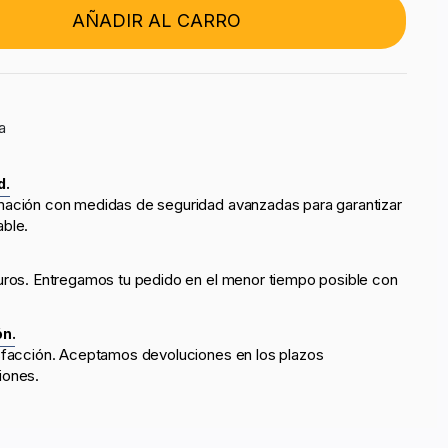
AÑADIR AL CARRO
a
d.
mación con medidas de seguridad avanzadas para garantizar
able.
uros. Entregamos tu pedido en el menor tiempo posible con
ón.
sfacción. Aceptamos devoluciones en los plazos
iones.