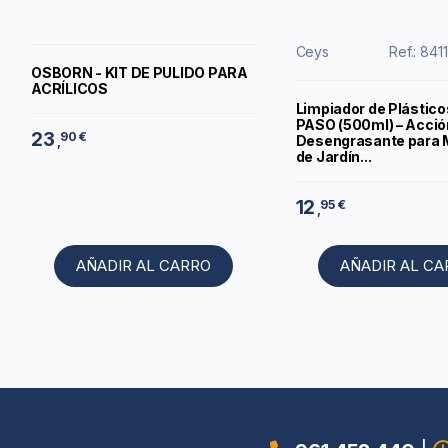
Ceys
Ref.: 84
OSBORN - KIT DE PULIDO PARA
ACRÍLICOS
Limpiador de Plástico
PASO (500ml) – Acció
23
90 €
Desengrasante para 
,
de Jardín...
12
95 €
,
AÑADIR AL CARRO
AÑADIR AL C