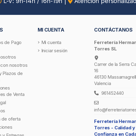
L-V: 9h-14h / 16h-19h
|
Atención personaliza
S
MI CUENTA
CONTÁCTANOS
s de Pago
Mi cuenta
Ferretería Herma
Torres SL
Iniciar sesión
nosotros
Carrer de la Serra C
 con nosotros
16
y Plazos de
46130 Massamagrell
a
Valencia
iones
961452440
les de Venta
egal
info@ferreteriatorre
gos
s de oferta
Ferretería Herma
ciones
Torres -
Calidad y
Confianza en Cad
 y Entregas