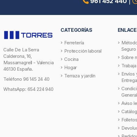
961 452 440
|
CATEGORÍAS
ENLACE
Ferretería
Método
Seguro
Calle De La Serra
Protección laboral
Calderona, 16,
Sobre 
Cocina
Massamagrell - Valencia
Trabaja
Hogar
46130 España.
Envíos 
Terraza y jardín
Teléfono
96 145 24 40
Entreg
Condic
WhatsApp:
654 224 940
Genera
Aviso l
Catálo
Folleto
Devolu
Pedidos