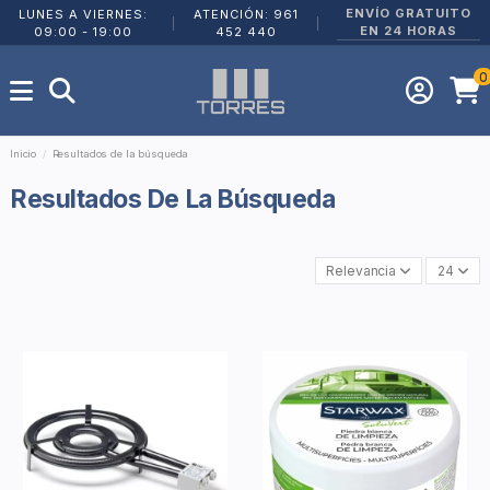
ENVÍO GRATUITO
LUNES A VIERNES:
ATENCIÓN: 961
|
|
EN 24 HORAS
09:00 - 19:00
452 440
0
Inicio
Resultados de la búsqueda
Resultados De La Búsqueda
Relevancia
24