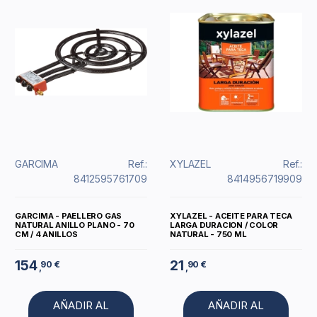
GARCIMA
Ref.:
XYLAZEL
Ref.:
8412595761709
8414956719909
GARCIMA - PAELLERO GAS
XYLAZEL - ACEITE PARA TECA
NATURAL ANILLO PLANO - 70
LARGA DURACION / COLOR
CM / 4 ANILLOS
NATURAL - 750 ML
154
21
90 €
90 €
,
,
AÑADIR AL
AÑADIR AL