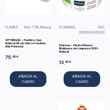
FLAMES
Ref.: T38-Natural
STARWAX
Ref.:
3365000426012
OPTIMGAS - Paellero Gas
Natural 38 cm Hierro Fundido
Starwax - Piedra Blanca
Alta Potencia
Multiusos de Limpieza 100%
Natural
75
95 €
,
13
95 €
,
AÑADIR AL
AÑADIR AL
CARRO
CARRO