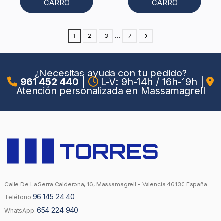
CARRO
CARRO
1
2
3
…
7
¿Necesitas ayuda con tu pedido?
961 452 440
|
L-V: 9h-14h / 16h-19h
|
Atención personalizada en Massamagrell
Calle De La Serra Calderona, 16, Massamagrell - Valencia 46130 España.
96 145 24 40
Teléfono
654 224 940
WhatsApp: