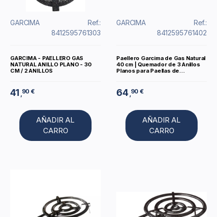
GARCIMA
Ref.:
GARCIMA
Ref.:
8412595761303
8412595761402
GARCIMA - PAELLERO GAS
Paellero Garcima de Gas Natural
NATURAL ANILLO PLANO - 30
40 cm | Quemador de 3 Anillos
CM / 2 ANILLOS
Planos para Paellas de...
41
64
90 €
90 €
,
,
AÑADIR AL
AÑADIR AL
CARRO
CARRO