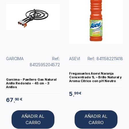
GARCIMA
Ref.:
ASEVI
Ref.: 8411582211418
8412595204572
Fregasuelos Asevi Naranja
Concentrado 1L – Brillo Natural y
Garcima - Paellero Gas Natural
Aroma Cítrico con pH Neutro
Anillo Redondo - 45 cm - 3
Anillos
5
99 €
,
67
90 €
,
AÑADIR AL
AÑADIR AL
CARRO
CARRO