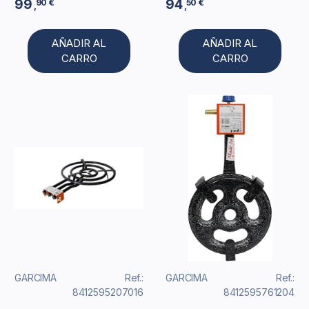
99
94
90 €
50 €
,
,
AÑADIR AL
AÑADIR AL
CARRO
CARRO
GARCIMA
Ref.:
GARCIMA
Ref.:
8412595207016
8412595761204