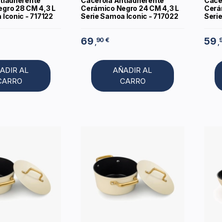
tiadherente
Cacerola Antiadherente
Cace
gro 28 CM 4,3 L
Cerámico Negro 24 CM 4,3 L
Cerá
Iconic - 717122
Serie Samoa Iconic - 717022
Seri
69
59
90 €
,
,
ADIR AL
AÑADIR AL
CARRO
CARRO