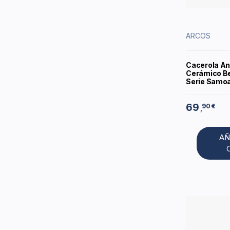
ARCOS
Cacerola An
Cerámico Be
Serie Samoa
69
90 €
,
AÑ