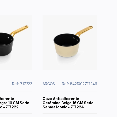
Ref.: 717222
ARCOS
Ref.: 8421002717246
herente
Cazo Antiadherente
gro 16 CM Serie
Cerámico Beige 16 CM Serie
c - 717222
Samoa Iconic - 717224