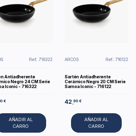
OS
Ref.: 716322
ARCOS
Ref.: 716122
én Antiadherente
Sartén Antiadherente
mico Negro 24 CM Serie
Cerámico Negro 20 CM Serie
a Iconic - 716322
Samoa Iconic - 716122
42
0 €
90 €
,
AÑADIR AL
AÑADIR AL
CARRO
CARRO