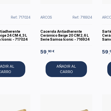
Ref.: 717024
ARCOS
Ref.: 716924
ARC
tiadherente
Cacerola Antiadherente
Sart
ige 24 CM 4,3 L
Cerámico Beige 20 CM 2,6 L
Cerá
 Iconic - 717024
Serie Samoa Iconic - 716924
Samo
59
59
90 €
,
,
ADIR AL
AÑADIR AL
CARRO
CARRO