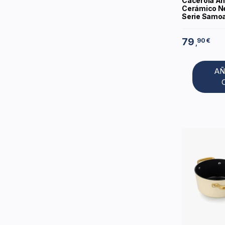
Cacerola An
Cerámico Ne
Serie Samoa 
79
90 €
,
AÑ