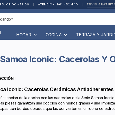
ENVÍO GRATUIT
ES: 09:00 - 19:00
|
ATENCIÓN: 961 452 440
|
L
HOGAR
COCINA
TERRAZA Y JARD
s Samoa Iconic: Cacerolas Y 
ECCIÓN !
a Iconic: Cacerolas Cerámicas Antiadherentes 
fisticación de la cocina con las cacerolas de la Serie Samoa Iconi
tas piezas garantizan una cocción con menos grasas y una limpieza 
tapas con bordes dorados que las convierten en un icono de estilo. 