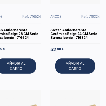
OS
Ref.: 716524
ARCOS
Ref.: 716324
én Antiadherente
Sartén Antiadherente
mico Beige 28 CM Serie
Cerámico Beige 24 CM Serie
a Iconic - 716524
Samoa Iconic - 716324
52
90 €
90 €
,
AÑADIR AL
AÑADIR AL
CARRO
CARRO