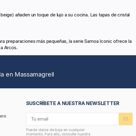
beige) añaden un toque de lujo a su cocina. Las tapas de cristal
ara preparaciones más pequeñas, la serie Samoa Iconic ofrece la
ca Arcos.
da en Massamagrell
SUSCRÍBETE A NUESTRA NEWSLETTER
nos
Puede darse de baja en cualquier
momento. Para ello, consulte nuestra