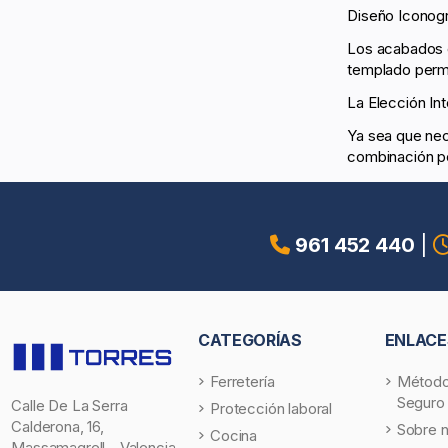
Diseño Iconogr
Los acabados e
templado permi
La Elección Int
Ya sea que nec
combinación pe
961 452 440
|
CATEGORÍAS
ENLACE
Ferretería
Método
Seguro
Calle De La Serra
Protección laboral
Calderona, 16,
Sobre 
Cocina
Massamagrell - Valencia