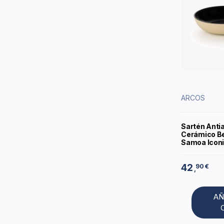
ARCOS
Sartén Anti
Cerámico Be
Samoa Iconi
42
90 €
,
AÑ