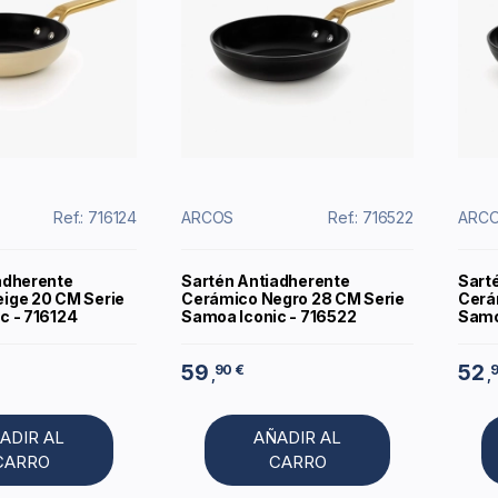
Ref.: 716124
ARCOS
Ref.: 716522
ARC
adherente
Sartén Antiadherente
Sart
ige 20 CM Serie
Cerámico Negro 28 CM Serie
Cerá
c - 716124
Samoa Iconic - 716522
Samo
59
52
90 €
9
,
,
ADIR AL
AÑADIR AL
CARRO
CARRO