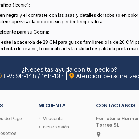
áfico (Iconic):
n negro y el contraste con las asas y detalles dorados (o en color 
ten supervisar la cocción sin perder temperatura.
eligente para su Cocina:
esite la cacerola de 28 CM para guisos familiares o la de 20 CM p
rfecta de diseño, funcionalidad y la calidad respaldada por la mar
¿Necesitas ayuda con tu pedido?
L-V: 9h-14h / 16h-19h
|
Atención personaliza
S
MI CUENTA
CONTÁCTANOS
s de Pago
Mi cuenta
Ferretería Herma
Torres SL
Iniciar sesión
nosotros