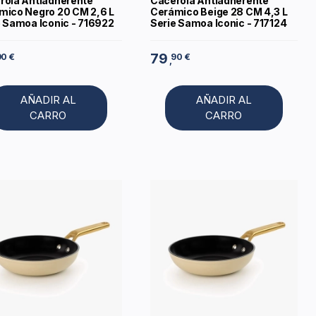
rola Antiadherente
Cacerola Antiadherente
mico Negro 20 CM 2,6 L
Cerámico Beige 28 CM 4,3 L
e Samoa Iconic - 716922
Serie Samoa Iconic - 717124
79
90 €
90 €
,
AÑADIR AL
AÑADIR AL
CARRO
CARRO