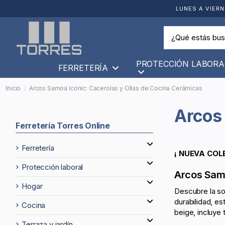
LUNES A VIERN
PROTECCIÓN LABORA
FERRETERÍA
Inicio
Arcos Samoa Iconic: Cacerolas y Ollas de Cocina Cerámicas
Arco
Ferretería Torres Online
ferretería
¡ NUEVA COL
protección laboral
Arcos Samo
hogar
Descubre la so
durabilidad, es
cocina
beige, incluye 
terraza y jardín