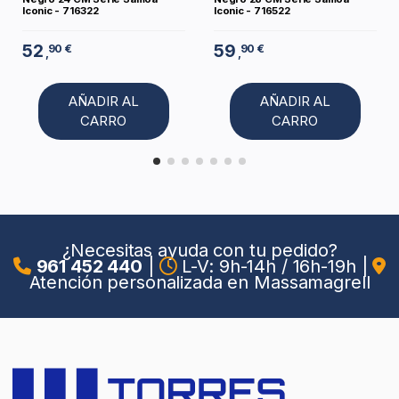
Iconic - 716322
Iconic - 716522
52
59
90 €
90 €
,
,
AÑADIR AL
AÑADIR AL
CARRO
CARRO
¿Necesitas ayuda con tu pedido?
961 452 440
|
L-V: 9h-14h / 16h-19h
|
Atención personalizada en Massamagrell