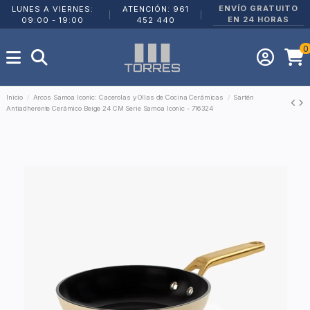
ENVÍO GRATUITO
LUNES A VIERNES:
ATENCIÓN: 961
|
|
EN 24 HORAS
09:00 - 19:00
452 440
0
Inicio
Arcos Samoa Iconic: Cacerolas y Ollas de Cocina Cerámicas
Sartén
Antiadherente Cerámico Beige 24 CM Serie Samoa Iconic - 716324