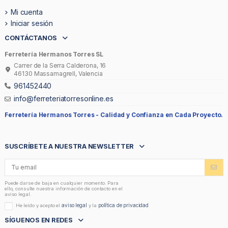
Mi cuenta
Iniciar sesión
CONTÁCTANOS
Ferretería Hermanos Torres SL
Carrer de la Serra Calderona, 16
46130 Massamagrell, Valencia
961452440
info@ferreteriatorresonline.es
Ferretería Hermanos Torres -
Calidad y Confianza en Cada Proyecto.
SUSCRÍBETE A NUESTRA NEWSLETTER
Puede darse de baja en cualquier momento. Para
ello, consulte nuestra información de contacto en el
aviso legal.
aviso legal
política de privacidad
He leído y acepto el
y la
SÍGUENOS EN REDES