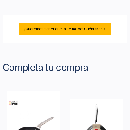
¡Queremos saber qué tal te ha ido! Cuéntanos.⭐
Completa tu compra