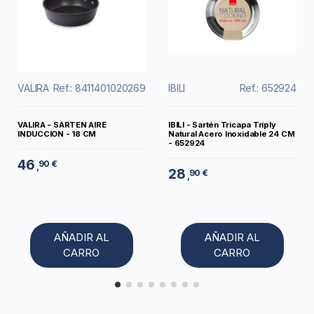
VALIRA
Ref.: 8411401020269
IBILI
Ref.: 652924
VALIRA - SARTEN AIRE
IBILI - Sartén Tricapa Triply
INDUCCION - 18 CM
Natural Acero Inoxidable 24 CM
- 652924
46
90 €
,
28
90 €
,
AÑADIR AL
AÑADIR AL
CARRO
CARRO