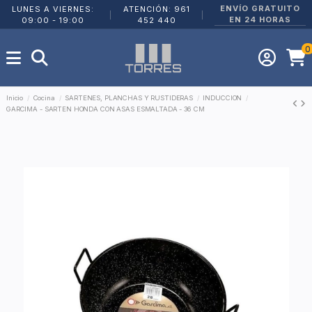
ENVÍO GRATUITO
LUNES A VIERNES:
ATENCIÓN: 961
|
|
EN 24 HORAS
09:00 - 19:00
452 440
0
Inicio
Cocina
SARTENES, PLANCHAS Y RUSTIDERAS
INDUCCION
GARCIMA - SARTEN HONDA CON ASAS ESMALTADA - 36 CM