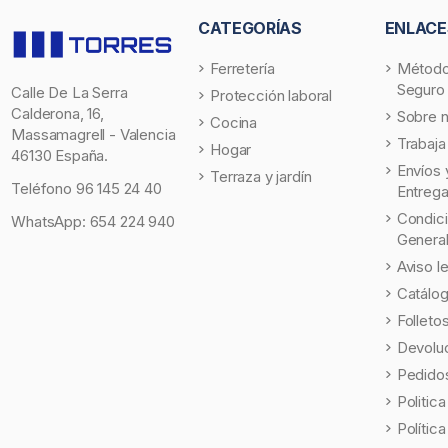
CATEGORÍAS
ENLACE
Ferretería
Método
Seguro
Calle De La Serra
Protección laboral
Calderona, 16,
Sobre 
Cocina
Massamagrell - Valencia
Trabaja
Hogar
46130 España.
Envíos 
Terraza y jardín
Teléfono
96 145 24 40
Entreg
Condic
WhatsApp:
654 224 940
Genera
Aviso l
Catálo
Folleto
Devolu
Pedidos
Politic
Polític