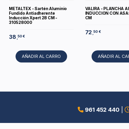
METALTEX - Sartén Aluminio
VALIRA - PLANCHA A
Fundido Antiadherente
INDUCCION CON ASAS
Inducción Xpert 28 CM -
CM
310528000
72
50 €
,
38
50 €
,
AÑADIR AL CARRO
AÑADIR AL C
961 452 440
|