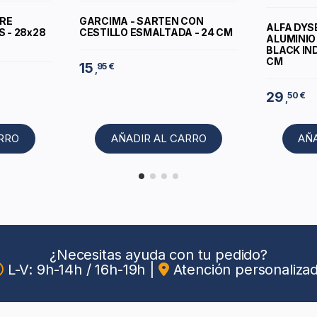
IRE
GARCIMA - SARTEN CON
ALFA DYS
 - 28x28
CESTILLO ESMALTADA - 24 CM
ALUMINIO
BLACK IN
CM
15
95 €
,
29
50 €
,
ARRO
AÑADIR AL CARRO
AÑ
¿Necesitas ayuda con tu pedido?
L-V: 9h-14h / 16h-19h
|
Atención personaliza