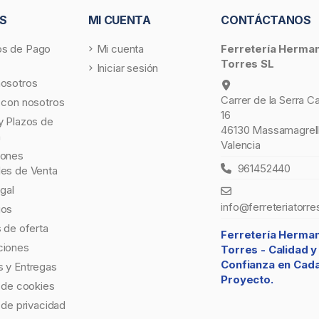
S
MI CUENTA
CONTÁCTANOS
s de Pago
Mi cuenta
Ferretería Herma
Torres SL
Iniciar sesión
nosotros
Carrer de la Serra C
 con nosotros
16
y Plazos de
46130 Massamagrell
a
Valencia
iones
961452440
les de Venta
egal
info@ferreteriatorre
gos
s de oferta
Ferretería Herma
ciones
Torres -
Calidad y
Confianza en Cad
 y Entregas
Proyecto.
a de cookies
a de privacidad