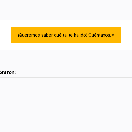
¡Queremos saber qué tal te ha ido! Cuéntanos.⭐
praron: