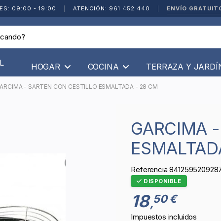
ENVÍO GRATUIT
ES: 09:00 - 19:00
|
ATENCIÓN: 961 452 440
|
L
HOGAR
COCINA
TERRAZA Y JARD
ARCIMA - SARTEN CON CESTILLO ESMALTADA - 28 CM
GARCIMA - SARTEN CON CESTILLO
ESMALTADA
Referencia
841259520928
DISPONIBLE
18
50 €
,
Impuestos incluidos