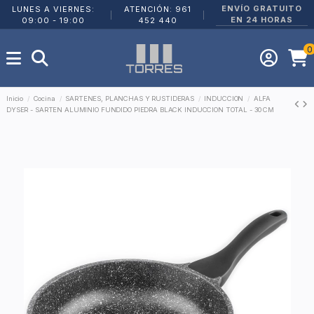
ENVÍO GRATUITO
LUNES A VIERNES:
ATENCIÓN: 961
|
|
EN 24 HORAS
09:00 - 19:00
452 440
0
Inicio
Cocina
SARTENES, PLANCHAS Y RUSTIDERAS
INDUCCION
ALFA
DYSER - SARTEN ALUMINIO FUNDIDO PIEDRA BLACK INDUCCION TOTAL - 30 CM