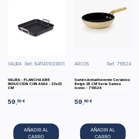
VALIRA
Ref.: 8411401023901
ARCOS
Ref.: 716524
VALIRA - PLANCHA AIRE
Sartén Antiadherente Cerámico
INDUCCION CON ASAS - 23x23
Beige 28 CM Serie Samoa
CM
Iconic - 716524
59
59
50 €
90 €
,
,
AÑADIR AL
AÑADIR AL
CARRO
CARRO