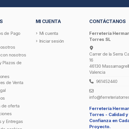
S
MI CUENTA
CONTÁCTANOS
s de Pago
Mi cuenta
Ferretería Herma
Torres SL
Iniciar sesión
nosotros
Carrer de la Serra C
 con nosotros
16
y Plazos de
46130 Massamagrell
a
Valencia
iones
961452440
les de Venta
egal
info@ferreteriatorre
gos
s de oferta
Ferretería Herma
ciones
Torres -
Calidad y
Confianza en Cad
 y Entregas
Proyecto.