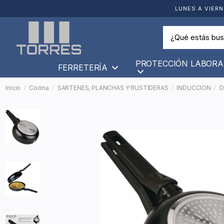
LUNES A VIERN
PROTECCIÓN LABORA
FERRETERÍA
Inicio
Cocina
SARTENES, PLANCHAS Y RUSTIDERAS
INDUCCION
D