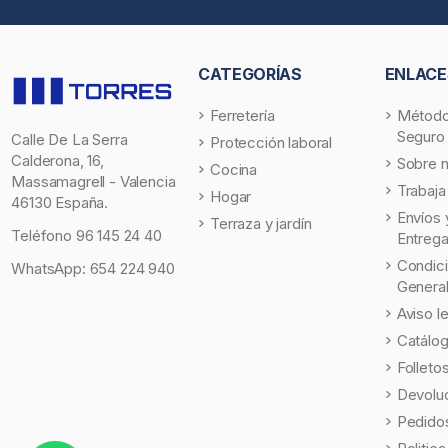
CATEGORÍAS
ENLACE
Ferretería
Método
Seguro
Calle De La Serra
Protección laboral
Calderona, 16,
Sobre 
Cocina
Massamagrell - Valencia
Trabaja
Hogar
46130 España.
Envíos 
Terraza y jardín
Teléfono
96 145 24 40
Entreg
Condic
WhatsApp:
654 224 940
Genera
Aviso l
Catálo
Folleto
Devolu
Pedidos