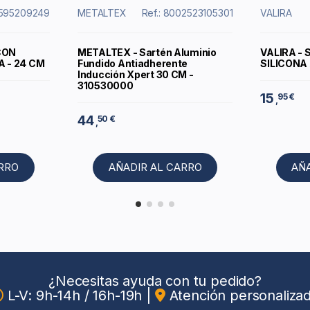
2595209249
METALTEX
Ref.: 8002523105301
VALIRA
CON
METALTEX - Sartén Aluminio
VALIRA - 
 - 24 CM
Fundido Antiadherente
SILICONA 
Inducción Xpert 30 CM -
310530000
15
95 €
,
44
50 €
,
ARRO
AÑADIR AL CARRO
AÑ
¿Necesitas ayuda con tu pedido?
L-V: 9h-14h / 16h-19h
|
Atención personaliza