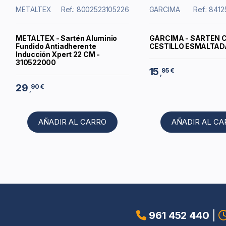
METALTEX
Ref.: 8002523105226
GARCIMA
Ref.: 841
METALTEX - Sartén Aluminio
GARCIMA - SARTEN 
Fundido Antiadherente
CESTILLO ESMALTADA
Inducción Xpert 22 CM -
310522000
15
95 €
,
29
90 €
,
AÑADIR AL CARRO
AÑADIR AL C
961 452 440
|