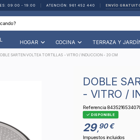
ENVÍO GRATUIT
ES: 09:00 - 19:00
|
ATENCIÓN: 961 452 440
|
L
HOGAR
COCINA
TERRAZA Y JARD
OBLE SARTEN VOLTEA TORTILLAS - VITRO / INDUCCION - 20 CM
DOBLE SARTEN VOLTEA TORTILLAS
- VITRO / 
Referencia
843521653407
DISPONIBLE
29
90 €
,
Impuestos incluidos