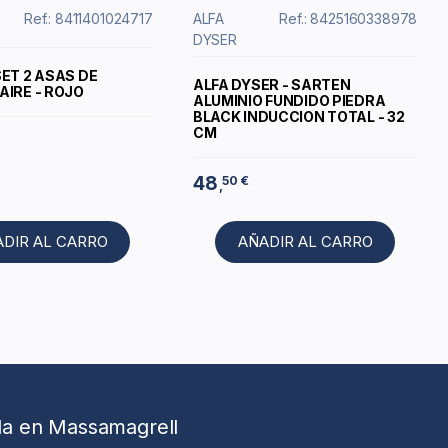
Ref.: 8411401024717
ALFA
Ref.: 8425160338978
DYSER
SET 2 ASAS DE
ALFA DYSER - SARTEN
AIRE - ROJO
ALUMINIO FUNDIDO PIEDRA
BLACK INDUCCION TOTAL - 32
CM
48
50 €
,
ADIR AL CARRO
AÑADIR AL CARRO
da en Massamagrell