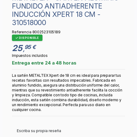
FUNDIDO ANTIADHERENTE
INDUCCIÓN XPERT 18 CM -
310518000
Referencia
8002523105189
DISPONIBLE
25
95 €
,
Impuestos incluidos
Entrega entre 24 a 48 horas
La sartén METALTEX Xpert de 18 cm es ideal para preparar tus
recetas favoritas con resultados impecables. Fabricada en
aluminio fundido, asegura una distribución uniforme del calor,
mientras que su revestimiento antiadherente facilita la cocción
y limpieza. Compatible con todo tipo de cocinas, incluida
inducción, esta sartén combina durabilidad, diseño moderno y
un rendimiento excepcional. Perfecta para uso diario en
cualquier cocina.
Escriba su propia reseña