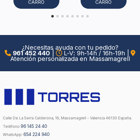
CARRO
CARRO
¿Necesitas ayuda con tu pedido?
961 452 440
|
L-V: 9h-14h / 16h-19h
|
Atención personalizada en Massamagrell
Calle De La Serra Calderona, 16, Massamagrell - Valencia 46130 España.
96 145 24 40
Teléfono
654 224 940
WhatsApp: