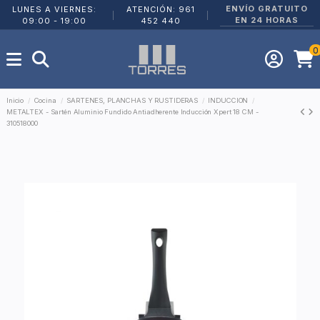
ENVÍO GRATUITO
LUNES A VIERNES:
ATENCIÓN: 961
|
|
EN 24 HORAS
09:00 - 19:00
452 440
0
Inicio
Cocina
SARTENES, PLANCHAS Y RUSTIDERAS
INDUCCION
METALTEX - Sartén Aluminio Fundido Antiadherente Inducción Xpert 18 CM -
310518000