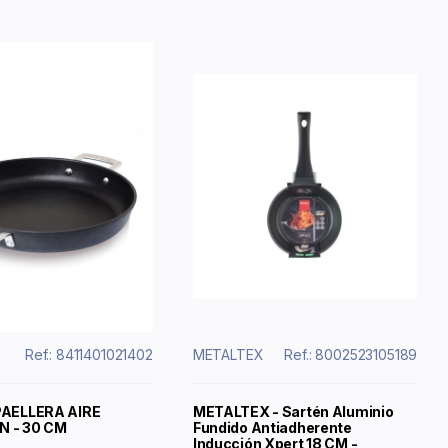
Ref.: 8411401021402
METALTEX
Ref.: 8002523105189
PAELLERA AIRE
METALTEX - Sartén Aluminio
N - 30 CM
Fundido Antiadherente
Inducción Xpert 18 CM -