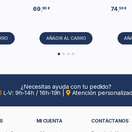
69
74
90 €
50 €
,
,
ARRO
AÑADIR AL CARRO
AÑ
¿Necesitas ayuda con tu pedido?
L-V: 9h-14h / 16h-19h
|
Atención personaliza
S
MI CUENTA
CONTÁCTANOS