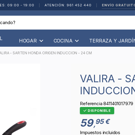
ENVÍO GRATUIT
ES: 09:00 - 19:00
|
ATENCIÓN: 961 452 440
|
L
HOGAR
COCINA
TERRAZA Y JARD
ALIRA - SARTEN HONDA ORIGEN INDUCCION - 24 CM
VALIRA - SARTEN HONDA ORIGEN
INDUCCION
Referencia
8411401017979
DISPONIBLE
59
95 €
,
Impuestos incluidos