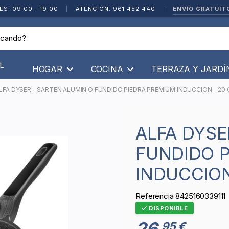
ENVÍO GRATUIT
ES: 09:00 - 19:00
|
ATENCIÓN: 961 452 440
|
L
HOGAR
COCINA
TERRAZA Y JARD
LFA DYSER - SARTEN ALUMINIO FUNDIDO PIEDRA PREMIUM INDUCCION - 20
ALFA DYSER - SARTEN ALUMINIO
FUNDIDO 
INDUCCION
Referencia
8425160339111
DISPONIBLE
26
95 €