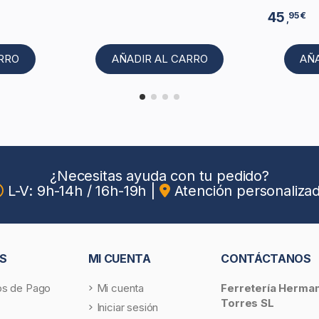
45
95 €
,
ARRO
AÑADIR AL CARRO
AÑ
¿Necesitas ayuda con tu pedido?
L-V: 9h-14h / 16h-19h
|
Atención personaliza
S
MI CUENTA
CONTÁCTANOS
s de Pago
Mi cuenta
Ferretería Herma
Torres SL
Iniciar sesión