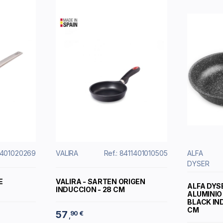
11401020269
VALIRA
Ref.: 8411401010505
ALFA
DYSER
E
VALIRA - SARTEN ORIGEN
ALFA DYS
INDUCCION - 28 CM
ALUMINIO
BLACK IN
CM
57
90 €
,