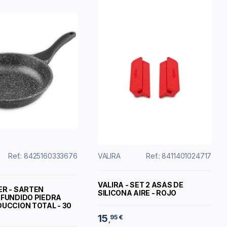
Ref.: 8425160333676
VALIRA
Ref.: 8411401024717
VALIRA - SET 2 ASAS DE
ER - SARTEN
SILICONA AIRE - ROJO
 FUNDIDO PIEDRA
DUCCION TOTAL - 30
15
95 €
,