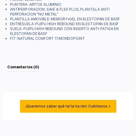
PUNTERA: AIRTOE ALUMINIO
ANTIPERFORACION: SAVE & FLEX PLUS, PLANTILLA ANTI
PERFORACION "NO METAL"
PLANTILLA AMOVIBLE: MEMORY+GEL EN ELESTOPAN DE BASF
ENTRESUELA: PU/PU HIGH REBOUND EN ELESTOPAN DE BASF
SUELA: PU/PU HIGH REBOUND CON INSERTO ANTI-FATIGA EN
ELESTOPAN DE BASF
FIT: NATURAL CONFORT 11 MONDOPOINT
Comentarios (0)
¡Queremos saber qué tal te ha ido! Cuéntanos.⭐