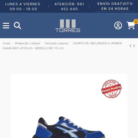
ENVÍO GRATUITO
LUNES A VIERNES:
ATENCIÓN: 961
|
|
EN 24 HORAS
09:00 - 19:00
452 440
0
Inicio
Protección Laboral
Calzado Laboral
ZAPATO DE SEGURIDAD U-POWER
GAMA RED UP PLUS - MODELO SKY PLUS