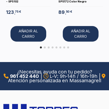
- SP5102
SP5172 Color Negro
123
89
75 €
50 €
,
,
AÑADIR AL
AÑADIR AL
CARRO
CARRO
¿Necesitas ayuda con tu pedido?
961 452 440
|
L-V: 9h-14h / 16h-19h
|
Atención personalizada en Massamagrell