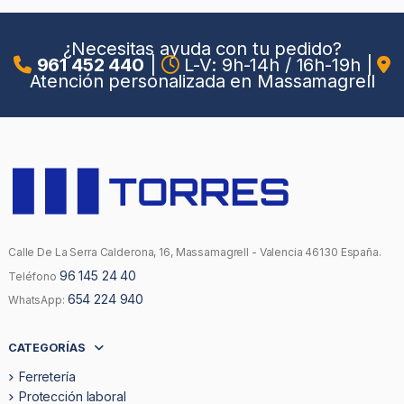
¿Necesitas ayuda con tu pedido?
961 452 440
|
L-V: 9h-14h / 16h-19h
|
Atención personalizada en Massamagrell
Calle De La Serra Calderona, 16, Massamagrell - Valencia 46130 España.
96 145 24 40
Teléfono
654 224 940
WhatsApp:
CATEGORÍAS
Ferretería
Protección laboral