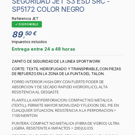
SEGURIDAD JET S3 ESD SRC -
SP5172 COLOR NEGRO
Referencia
JET
DISPONIBLE
89
50 €
,
Impuestos incluidos
Entrega entre 24 a 48 horas
ZAPATO DE SEGURIDAD DE LA LINEA SPORTWORK
CORTE: TEXTIL HIDROFUGADO Y TRANSPIRABLE, CON PIEZAS
DE REFUERZO EN LA ZONA DE LA PUNTA DEL TALON.
FORRO INTERIOR HIGH-DRY CON FUERTE PODER DE
ABSORCION Y DE SECADO RAPIDO HIDROFILICO, ALTA
RESISTENCIA AL DESGASTE
PLANTILLA ANTIPERFORACION: COMPACT NO METALICA
(TEXTIL), PERMITE MAYOR MOVILIDAD Y FLEXION DEL PIE EN
CUALQUIER SITUACION. RESISTENCIA A LA PERFORACION >
1100 NEWTON
PUNTERA: COMPACT NO METALICA (FIBRA DE VIDRIO) ULTRA
LIGERA. RESISTENTE A IMPACTOS > 200 JULIOS