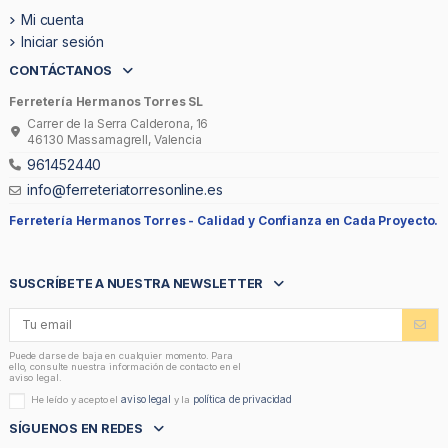
Mi cuenta
Iniciar sesión
CONTÁCTANOS
Ferretería Hermanos Torres SL
Carrer de la Serra Calderona, 16
46130 Massamagrell, Valencia
961452440
info@ferreteriatorresonline.es
Ferretería Hermanos Torres -
Calidad y Confianza en Cada Proyecto.
SUSCRÍBETE A NUESTRA NEWSLETTER
Puede darse de baja en cualquier momento. Para
ello, consulte nuestra información de contacto en el
aviso legal.
aviso legal
política de privacidad
He leído y acepto el
y la
SÍGUENOS EN REDES