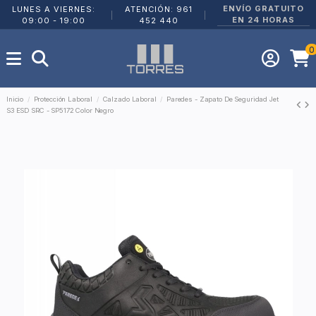
ENVÍO GRATUITO
LUNES A VIERNES:
ATENCIÓN: 961
|
|
EN 24 HORAS
09:00 - 19:00
452 440
0
Inicio
Protección Laboral
Calzado Laboral
Paredes - Zapato De Seguridad Jet
S3 ESD SRC - SP5172 Color Negro