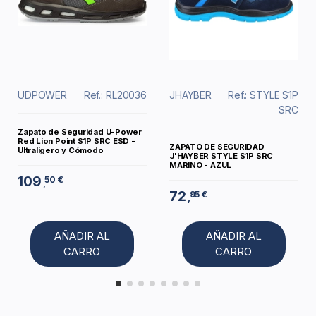
UDPOWER
Ref.: RL20036
JHAYBER
Ref.: STYLE S1P
SRC
Zapato de Seguridad U-Power
Red Lion Point S1P SRC ESD -
ZAPATO DE SEGURIDAD
Ultraligero y Cómodo
J'HAYBER STYLE S1P SRC
MARINO - AZUL
109
50 €
,
72
95 €
,
AÑADIR AL
AÑADIR AL
CARRO
CARRO