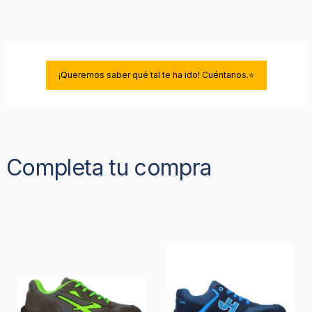
¡Queremos saber qué tal te ha ido! Cuéntanos.⭐
Completa tu compra