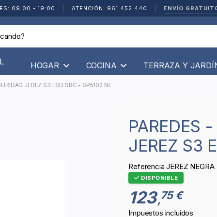
ENVÍO GRATUIT
ES: 09:00 - 19:00
|
ATENCIÓN: 961 452 440
|
L
HOGAR
COCINA
TERRAZA Y JARD
URIDAD JEREZ S3 ESD SRC - SP5102 NE
PAREDES - ZAPATO DE SEGURIDAD
JEREZ S3 
Referencia
JEREZ NEGRA
DISPONIBLE
123
75 €
,
Impuestos incluidos