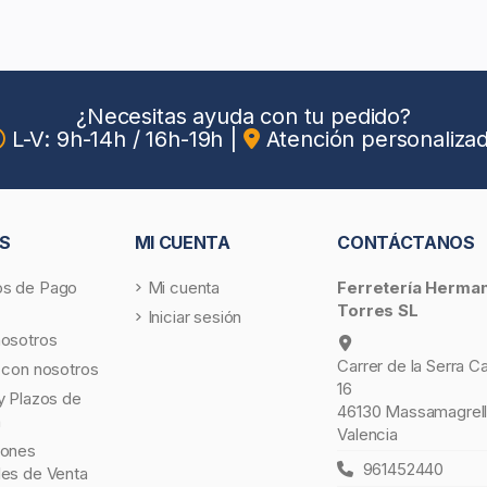
¿Necesitas ayuda con tu pedido?
L-V: 9h-14h / 16h-19h
|
Atención personaliza
S
MI CUENTA
CONTÁCTANOS
s de Pago
Mi cuenta
Ferretería Herma
Torres SL
Iniciar sesión
nosotros
Carrer de la Serra C
 con nosotros
16
y Plazos de
46130 Massamagrell
a
Valencia
iones
961452440
les de Venta