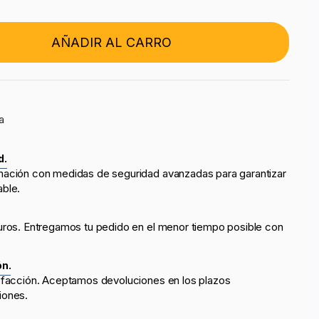
AÑADIR AL CARRO
a
d.
mación con medidas de seguridad avanzadas para garantizar
able.
uros. Entregamos tu pedido en el menor tiempo posible con
ón.
sfacción. Aceptamos devoluciones en los plazos
iones.