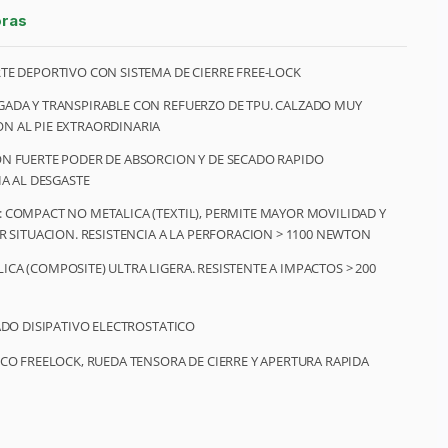
oras
TE DEPORTIVO CON SISTEMA DE CIERRE FREE-LOCK
GADA Y TRANSPIRABLE CON REFUERZO DE TPU. CALZADO MUY
N AL PIE EXTRAORDINARIA
ON FUERTE PODER DE ABSORCION Y DE SECADO RAPIDO
IA AL DESGASTE
 COMPACT NO METALICA (TEXTIL), PERMITE MAYOR MOVILIDAD Y
R SITUACION. RESISTENCIA A LA PERFORACION > 1100 NEWTON
CA (COMPOSITE) ULTRA LIGERA. RESISTENTE A IMPACTOS > 200
ADO DISIPATIVO ELECTROSTATICO
ICO FREELOCK, RUEDA TENSORA DE CIERRE Y APERTURA RAPIDA