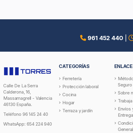
961 452 440
|
CATEGORÍAS
ENLACE
Ferretería
Método
Seguro
Calle De La Serra
Protección laboral
Calderona, 16,
Sobre 
Cocina
Massamagrell - Valencia
Trabaja
Hogar
46130 España.
Envíos 
Terraza y jardín
Teléfono
96 145 24 40
Entreg
Condic
WhatsApp:
654 224 940
Genera