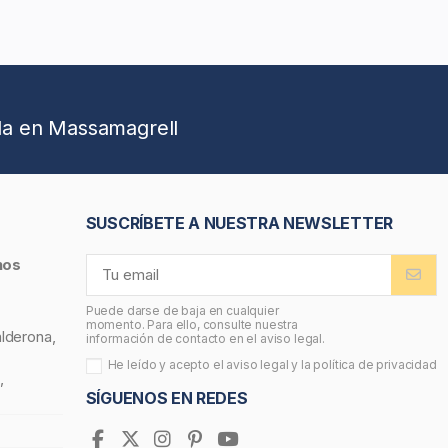
da en Massamagrell
SUSCRÍBETE A NUESTRA NEWSLETTER
nos
Puede darse de baja en cualquier
momento. Para ello, consulte nuestra
alderona,
información de contacto en el aviso legal.
He leído y acepto el
aviso legal
y la
política de privacidad
,
SÍGUENOS EN REDES