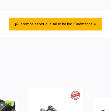
¡Queremos saber qué tal te ha ido! Cuéntanos.⭐