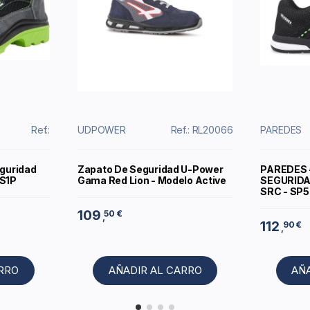
Ref.:
UDPOWER
Ref.: RL20066
PAREDES
eguridad
Zapato De Seguridad U-Power
PAREDES 
 S1P
Gama Red Lion - Modelo Active
SEGURIDA
SRC - SP5
109
50 €
,
112
90 €
,
ARRO
AÑADIR AL CARRO
AÑ