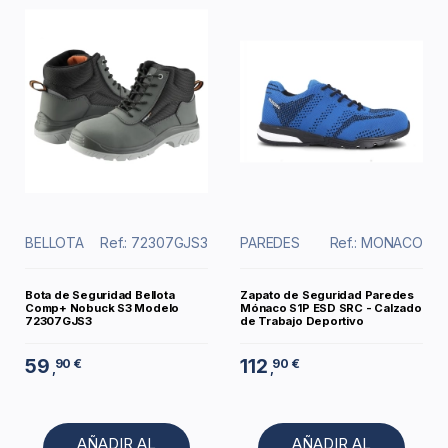
BELLOTA
Ref.: 72307GJS3
PAREDES
Ref.: MONACO
Bota de Seguridad Bellota
Zapato de Seguridad Paredes
Comp+ Nobuck S3 Modelo
Mónaco S1P ESD SRC - Calzado
72307GJS3
de Trabajo Deportivo
59
112
90 €
90 €
,
,
AÑADIR AL
AÑADIR AL