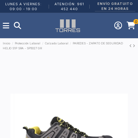
ENVÍO GRATUITO
LUNES A VIERNES:
ATENCIÓN: 961
|
|
EN 24 HORAS
09:00 - 19:00
452 440
0
Inicio
Protección Laboral
Calzado Laboral
PAREDES - ZAPATO DE SEGURIDAD
HELIO S1P SRA - SP5027 GR