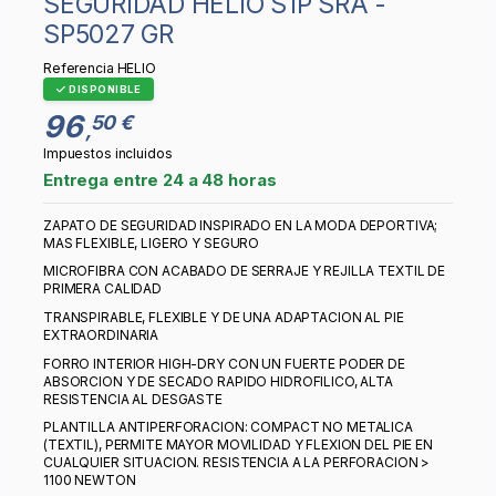
SEGURIDAD HELIO S1P SRA -
SP5027 GR
Referencia
HELIO
DISPONIBLE
96
50 €
,
Impuestos incluidos
Entrega entre 24 a 48 horas
ZAPATO DE SEGURIDAD INSPIRADO EN LA MODA DEPORTIVA;
MAS FLEXIBLE, LIGERO Y SEGURO
MICROFIBRA CON ACABADO DE SERRAJE Y REJILLA TEXTIL DE
PRIMERA CALIDAD
TRANSPIRABLE, FLEXIBLE Y DE UNA ADAPTACION AL PIE
EXTRAORDINARIA
FORRO INTERIOR HIGH-DRY CON UN FUERTE PODER DE
ABSORCION Y DE SECADO RAPIDO HIDROFILICO, ALTA
RESISTENCIA AL DESGASTE
PLANTILLA ANTIPERFORACION: COMPACT NO METALICA
(TEXTIL), PERMITE MAYOR MOVILIDAD Y FLEXION DEL PIE EN
CUALQUIER SITUACION. RESISTENCIA A LA PERFORACION >
1100 NEWTON