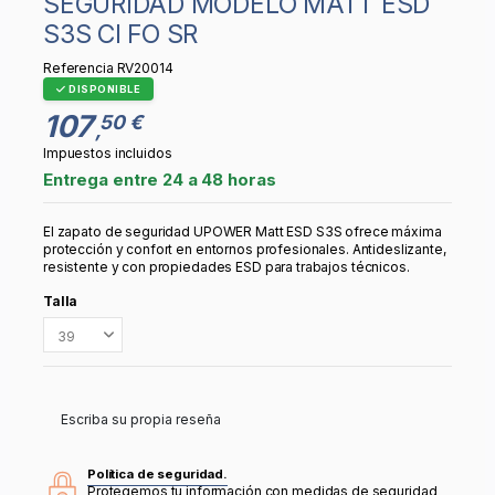
SEGURIDAD MODELO MATT ESD
S3S CI FO SR
Referencia
RV20014
DISPONIBLE
107
50 €
,
Impuestos incluidos
Entrega entre 24 a 48 horas
El zapato de seguridad UPOWER Matt ESD S3S ofrece máxima
protección y confort en entornos profesionales. Antideslizante,
resistente y con propiedades ESD para trabajos técnicos.
Talla
Escriba su propia reseña
Política de seguridad.
Protegemos tu información con medidas de seguridad