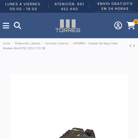
ENVÍO GRATUITO
LUNES A VIERNES:
ATENCIÓN: 961
|
|
EN 24 HORAS
09:00 - 19:00
452 440
0
Inicio
Protección Laboral
Calzado Laboral
UPOWER - Zapato De Seguridad
Modelo Matt ESD S3S CI FO SR