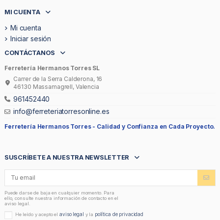
MI CUENTA
Mi cuenta
Iniciar sesión
CONTÁCTANOS
Ferretería Hermanos Torres SL
Carrer de la Serra Calderona, 16
46130 Massamagrell, Valencia
961452440
info@ferreteriatorresonline.es
Ferretería Hermanos Torres -
Calidad y Confianza en Cada Proyecto.
SUSCRÍBETE A NUESTRA NEWSLETTER
Puede darse de baja en cualquier momento. Para
ello, consulte nuestra información de contacto en el
aviso legal.
aviso legal
política de privacidad
He leído y acepto el
y la