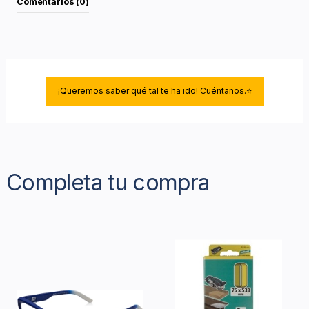
Comentarios (0)
¡Queremos saber qué tal te ha ido! Cuéntanos.⭐
Completa tu compra