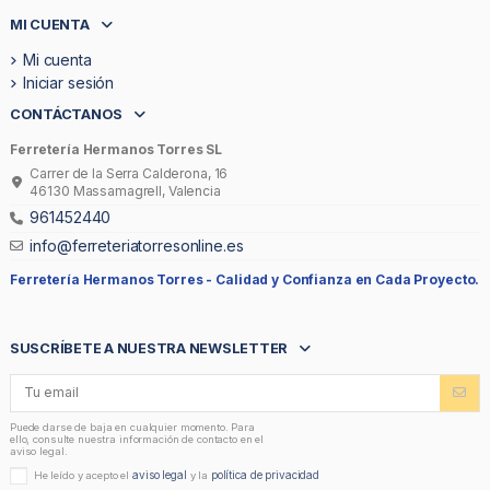
MI CUENTA
Mi cuenta
Iniciar sesión
CONTÁCTANOS
Ferretería Hermanos Torres SL
Carrer de la Serra Calderona, 16
46130 Massamagrell, Valencia
961452440
info@ferreteriatorresonline.es
Ferretería Hermanos Torres -
Calidad y Confianza en Cada Proyecto.
SUSCRÍBETE A NUESTRA NEWSLETTER
Puede darse de baja en cualquier momento. Para
ello, consulte nuestra información de contacto en el
aviso legal.
aviso legal
política de privacidad
He leído y acepto el
y la