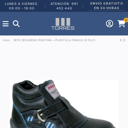
ENVÍO GRATUITO
LUNES A VIERNES:
ATENCIÓN: 961
|
|
EN 24 HORAS
09:00 - 19:00
452 440
0
Inicio
BOTA SEGURIDAD PUNTERA + PLANTILLA FRAGUA S3 PLUS