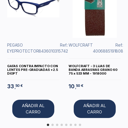
PEGASO
Ref.:
WOLFCRAFT
Ref.:
EYEPROTECTOR
8436010315742
4006885191808
GAFAS CONTRA IMPACTO CON
WOLFCRAFT - 3 LIJAS DE
LENTES PRE-GRADUADAS +2.5
BANDA ABRASIVAS GRANO 60
DIOPT
75 x 533 MM - 1918000
33
10
50 €
50 €
,
,
AÑADIR AL
AÑADIR AL
CARRO
CARRO