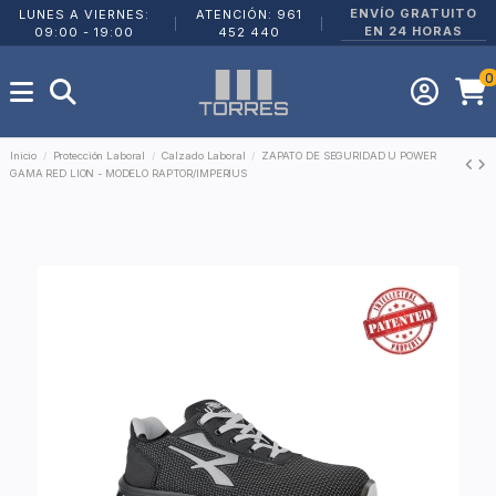
ENVÍO GRATUITO
LUNES A VIERNES:
ATENCIÓN: 961
|
|
EN 24 HORAS
09:00 - 19:00
452 440
0
Inicio
Protección Laboral
Calzado Laboral
ZAPATO DE SEGURIDAD U POWER
GAMA RED LION - MODELO RAPTOR/IMPERIUS