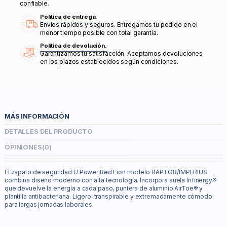
confiable.
Política de entrega.
Envíos rápidos y seguros. Entregamos tu pedido en el
menor tiempo posible con total garantía.
Política de devolución.
Garantizamos tu satisfacción. Aceptamos devoluciones
en los plazos establecidos según condiciones.
MÁS INFORMACIÓN
DETALLES DEL PRODUCTO
OPINIONES
(0)
El zapato de seguridad U Power Red Lion modelo RAPTOR/IMPERIUS
combina diseño moderno con alta tecnología. Incorpora suela Infinergy®
que devuelve la energía a cada paso, puntera de aluminio AirToe® y
plantilla antibacteriana. Ligero, transpirable y extremadamente cómodo
para largas jornadas laborales.