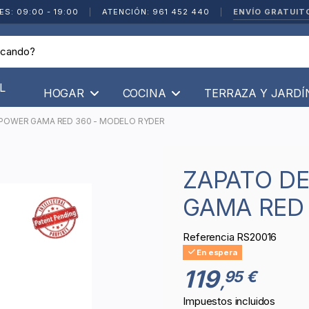
ENVÍO GRATUIT
ES: 09:00 - 19:00
|
ATENCIÓN: 961 452 440
|
L
HOGAR
COCINA
TERRAZA Y JARD
 POWER GAMA RED 360 - MODELO RYDER
ZAPATO DE SEGURIDAD U POWER
GAMA RED 
Referencia
RS20016
En espera
119
95 €
,
Impuestos incluidos