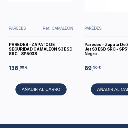
PAREDES
Ref.: CAMALEON
PAREDES
PAREDES - ZAPATO DE
Paredes - Zapato De 
SEGURIDAD CAMALEON S3 ESD
Jet S3 ESD SRC - SP5
SRC - SP5038
Negro
136
89
90 €
50 €
,
,
AÑADIR AL CARRO
AÑADIR AL C