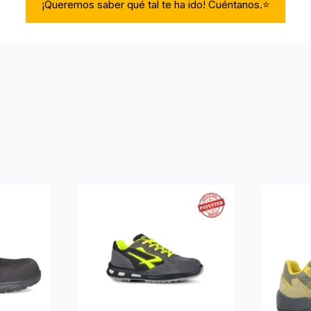
¡Queremos saber qué tal te ha ido! Cuéntanos.⭐