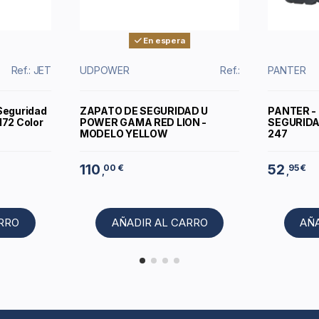
En espera
Ref.: JET
UDPOWER
Ref.:
PANTER
Seguridad
ZAPATO DE SEGURIDAD U
PANTER -
172 Color
POWER GAMA RED LION -
SEGURIDA
MODELO YELLOW
247
110
52
00 €
95 €
,
,
ARRO
AÑADIR AL CARRO
AÑ