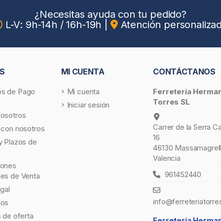
¿Necesitas ayuda con tu pedido?
L-V: 9h-14h / 16h-19h
|
Atención personaliza
S
MI CUENTA
CONTÁCTANOS
s de Pago
Mi cuenta
Ferretería Herma
Torres SL
Iniciar sesión
nosotros
Carrer de la Serra C
 con nosotros
16
y Plazos de
46130 Massamagrell
a
Valencia
iones
961452440
les de Venta
egal
info@ferreteriatorre
gos
s de oferta
Ferretería Herma