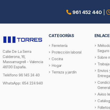
961 452 440
|
CATEGORÍAS
ENLACE
Ferretería
Método
Seguro
Calle De La Serra
Protección laboral
Calderona, 16,
Sobre 
Cocina
Massamagrell - Valencia
Trabaja
Hogar
46130 España.
Envíos 
Terraza y jardín
Teléfono
96 145 24 40
Entreg
Condic
WhatsApp:
654 224 940
Genera
Aviso l
Catálo
Folleto