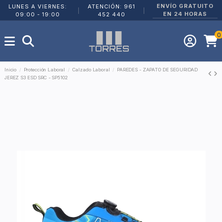
ENVÍO GRATUITO
LUNES A VIERNES:
ATENCIÓN: 961
|
|
EN 24 HORAS
09:00 - 19:00
452 440
0
Inicio
Protección Laboral
Calzado Laboral
PAREDES - ZAPATO DE SEGURIDAD
JEREZ S3 ESD SRC - SP5102