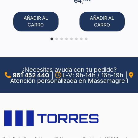
64
,
AÑADIR AL
AÑADIR AL
CARRO
CARRO
¿Necesitas ayuda con tu pedido?
961 452 440
|
L-V: 9h-14h / 16h-19h
|
Atención personalizada en Massamagrell