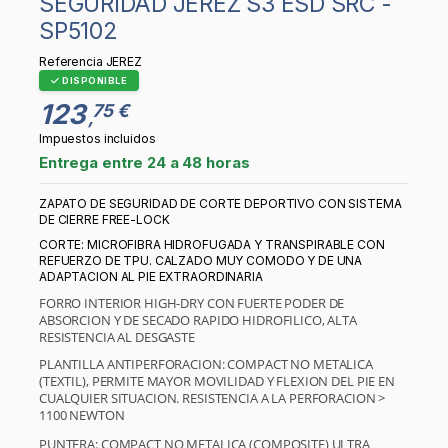
SEGURIDAD JEREZ S3 ESD SRC -
SP5102
Referencia
JEREZ
DISPONIBLE
123
75 €
,
Impuestos incluidos
Entrega entre 24 a 48 horas
ZAPATO DE SEGURIDAD DE CORTE DEPORTIVO CON SISTEMA
DE CIERRE FREE-LOCK
CORTE: MICROFIBRA HIDROFUGADA Y TRANSPIRABLE CON
REFUERZO DE TPU. CALZADO MUY COMODO Y DE UNA
ADAPTACION AL PIE EXTRAORDINARIA
FORRO INTERIOR HIGH-DRY CON FUERTE PODER DE
ABSORCION Y DE SECADO RAPIDO HIDROFILICO, ALTA
RESISTENCIA AL DESGASTE
PLANTILLA ANTIPERFORACION: COMPACT NO METALICA
(TEXTIL), PERMITE MAYOR MOVILIDAD Y FLEXION DEL PIE EN
CUALQUIER SITUACION. RESISTENCIA A LA PERFORACION >
1100 NEWTON
PUNTERA: COMPACT NO METALICA (COMPOSITE) ULTRA