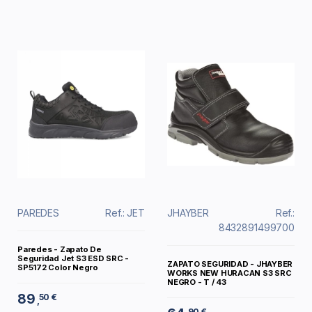
PAREDES
Ref.: JET
JHAYBER
Ref.:
8432891499700
Paredes - Zapato De
Seguridad Jet S3 ESD SRC -
ZAPATO SEGURIDAD - JHAYBER
SP5172 Color Negro
WORKS NEW HURACAN S3 SRC
NEGRO - T / 43
89
50 €
,
90 €