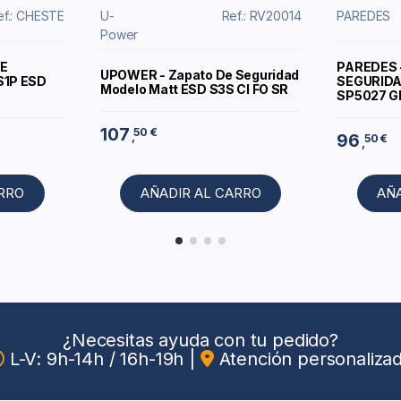
ef.: CHESTE
U-
Ref.: RV20014
PAREDES
Power
E
PAREDES 
UPOWER - Zapato De Seguridad
S1P ESD
SEGURIDAD
Modelo Matt ESD S3S CI FO SR
SP5027 G
107
50 €
,
96
50 €
,
ARRO
AÑADIR AL CARRO
AÑ
¿Necesitas ayuda con tu pedido?
L-V: 9h-14h / 16h-19h
|
Atención personaliza