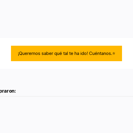
¡Queremos saber qué tal te ha ido! Cuéntanos.⭐
praron: