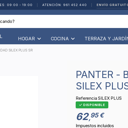
ENVÍO GRATUIT
ES: 09:00 - 19:00
|
ATENCIÓN: 961 452 440
|
L
HOGAR
COCINA
TERRAZA Y JARD
DAD SILEX PLUS SR
PANTER - BOTA DE SEGURIDAD
SILEX PLU
Referencia
SILEX PLUS
DISPONIBLE
62
95 €
,
Impuestos incluidos