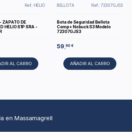
Ref.: HELIO
BELLOTA
Ref.: 72307GJS3
- ZAPATO DE
Bota de Seguridad Bellota
 HELIO S1P SRA -
Comp+ Nobuck S3 Modelo
R
72307GJS3
59
90 €
,
ADIR AL CARRO
AÑADIR AL CARRO
da en Massamagrell