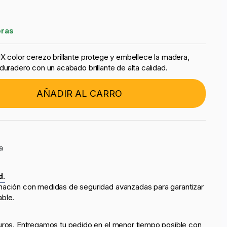
oras
UX color cerezo brillante protege y embellece la madera,
duradero con un acabado brillante de alta calidad.
AÑADIR AL CARRO
a
d.
mación con medidas de seguridad avanzadas para garantizar
able.
uros. Entregamos tu pedido en el menor tiempo posible con