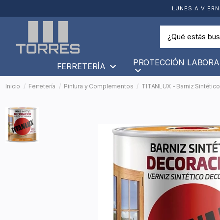
LUNES A VIERN
PROTECCIÓN LABORA
FERRETERÍA
Inicio
Ferretería
Pintura y Complementos
TITANLUX - Barniz Sintético