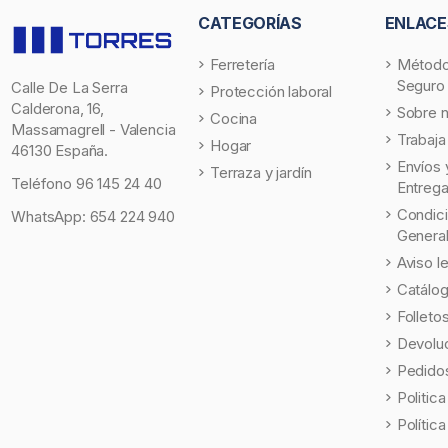
CATEGORÍAS
ENLACE
Ferretería
Método
Seguro
Calle De La Serra
Protección laboral
Calderona, 16,
Sobre 
Cocina
Massamagrell - Valencia
Trabaja
Hogar
46130 España.
Envíos 
Terraza y jardín
Teléfono
96 145 24 40
Entreg
Condic
WhatsApp:
654 224 940
Genera
Aviso l
Catálo
Folleto
Devolu
Pedidos
Politic
Polític