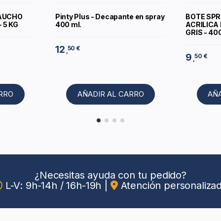
CAUCHO
Pinty Plus - Decapante en spray
BOTE SPR
 5 KG
400 ml.
ACRILICA
GRIS - 40
12
50 €
,
9
50 €
,
ARRO
AÑADIR AL CARRO
AÑ
¿Necesitas ayuda con tu pedido?
L-V: 9h-14h / 16h-19h
|
Atención personaliza