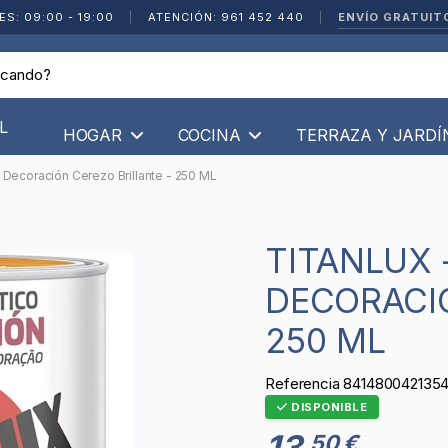
ENVÍO GRATUIT
ES: 09:00 - 19:00
|
ATENCIÓN: 961 452 440
|
L
HOGAR
COCINA
TERRAZA Y JARD
 Decoración Cerezo Brillante - 250 ML
TITANLUX - BARNIZ SINTÉTICO
DECORACIÓ
250 ML
Referencia
841480042135
DISPONIBLE
13
50 €