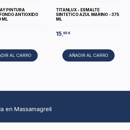
AY PINTURA
TITANLUX - ESMALTE
 FONDO ANTIOXIDO
SINTETICO AZUL MARINO - 375
0 ML
ML
15
95 €
,
ADIR AL CARRO
AÑADIR AL CARRO
da en Massamagrell