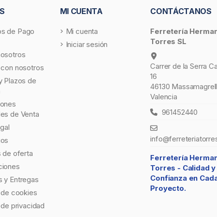
S
MI CUENTA
CONTÁCTANOS
s de Pago
Mi cuenta
Ferretería Herma
Torres SL
Iniciar sesión
nosotros
Carrer de la Serra C
 con nosotros
16
y Plazos de
46130 Massamagrell
a
Valencia
iones
961452440
les de Venta
egal
info@ferreteriatorre
gos
s de oferta
Ferretería Herma
ciones
Torres -
Calidad y
Confianza en Cad
 y Entregas
Proyecto.
a de cookies
a de privacidad