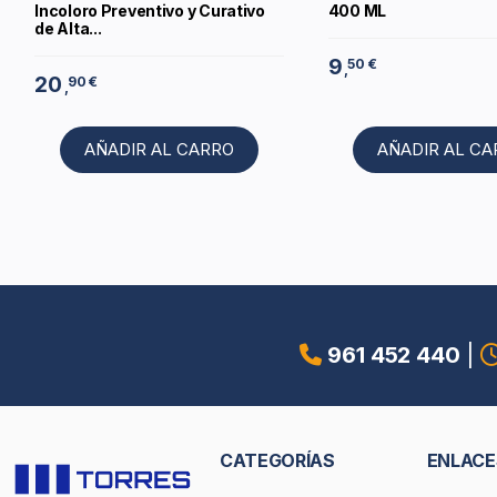
Incoloro Preventivo y Curativo
400 ML
de Alta...
9
50 €
,
20
90 €
,
AÑADIR AL CARRO
AÑADIR AL C
961 452 440
|
CATEGORÍAS
ENLACE