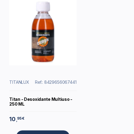
TITANLUX
Ref.: 8429656067441
Titan - Desoxidante Multiuso -
250 ML
10
95 €
,