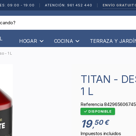
ENVÍO GRATUIT
ES: 09:00 - 19:00
|
ATENCIÓN: 961 452 440
|
L
HOGAR
COCINA
TERRAZA Y JARD
o - 1 L
TITAN - DESOXIDANTE MULTIUSO -
1 L
Referencia
842965606745
DISPONIBLE
19
50 €
,
Impuestos incluidos