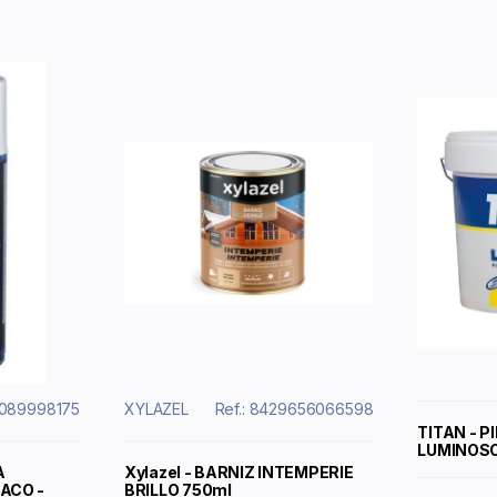
0089998175
XYLAZEL
Ref.: 8429656066598
TITAN - 
LUMINOSO
A
Xylazel - BARNIZ INTEMPERIE
ACO -
BRILLO 750ml