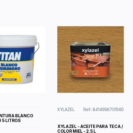
XYLAZEL
Ref.: 8414956701560
PINTURA BLANCO
 5 LITROS
XYLAZEL - ACEITE PARA TECA /
COLOR MIEL - 2,5 L