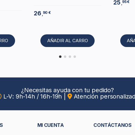
25
95 €
,
26
90 €
,
ARRO
AÑADIR AL CARRO
AÑ
¿Necesitas ayuda con tu pedido?
L-V: 9h-14h / 16h-19h
|
Atención personaliza
S
MI CUENTA
CONTÁCTANOS