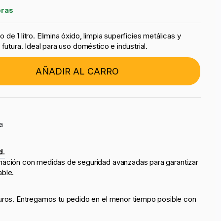
oras
de 1 litro. Elimina óxido, limpia superficies metálicas y
futura. Ideal para uso doméstico e industrial.
AÑADIR AL CARRO
a
d.
mación con medidas de seguridad avanzadas para garantizar
able.
uros. Entregamos tu pedido en el menor tiempo posible con