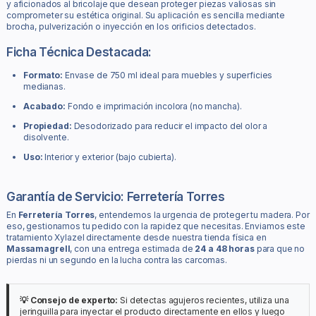
y aficionados al bricolaje que desean proteger piezas valiosas sin
comprometer su estética original. Su aplicación es sencilla mediante
brocha, pulverización o inyección en los orificios detectados.
Ficha Técnica Destacada:
Formato:
Envase de 750 ml ideal para muebles y superficies
medianas.
Acabado:
Fondo e imprimación incolora (no mancha).
Propiedad:
Desodorizado para reducir el impacto del olor a
disolvente.
Uso:
Interior y exterior (bajo cubierta).
Garantía de Servicio: Ferretería Torres
En
Ferretería Torres
, entendemos la urgencia de proteger tu madera. Por
eso, gestionamos tu pedido con la rapidez que necesitas. Enviamos este
tratamiento Xylazel directamente desde nuestra tienda física en
Massamagrell
, con una entrega estimada de
24 a 48 horas
para que no
pierdas ni un segundo en la lucha contra las carcomas.
💡 Consejo de experto:
Si detectas agujeros recientes, utiliza una
jeringuilla para inyectar el producto directamente en ellos y luego