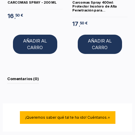
CARCOMAS SPRAY - 200 ML
Carcomas Spray 400ml:
Protector Incoloro de Alta
Penetración para...
16
50 €
,
17
50 €
,
AÑADIR AL
AÑADIR AL
CARRO
CARRO
Comentarios (0)
¡Queremos saber qué tal te ha ido! Cuéntanos.⭐