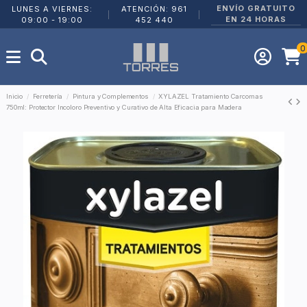
ENVÍO GRATUITO
LUNES A VIERNES:
ATENCIÓN: 961
|
|
EN 24 HORAS
09:00 - 19:00
452 440
0
Inicio
Ferretería
Pintura y Complementos
XYLAZEL Tratamiento Carcomas
750ml: Protector Incoloro Preventivo y Curativo de Alta Eficacia para Madera