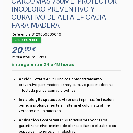
CARCOMAS 750ML: PROTECTOR
INCOLORO PREVENTIVO Y
CURATIVO DE ALTA EFICACIA
PARA MADERA
Referencia
8429656060046
DISPONIBLE
20
90 €
,
Impuestos incluidos
Entrega entre 24 a 48 horas
Acción Total 2 en 1:
Funciona como tratamiento
preventivo para madera sana y curativo para madera ya
infectada por carcomas o polillas.
Invisible y Respetuoso:
Al ser una imprimación incolora,
penetra profundamente sin alterar el color natural ni el
veteado de tus muebles.
Aplicación Confortable:
Su fórmula desodorizada
garantiza un nivel mínimo de olor, facilitando el trabajo en
espacios interiores sin molestias.