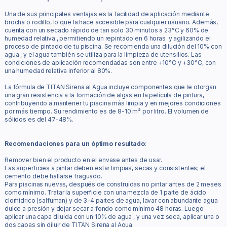
Una de sus principales ventajas es la facilidad de aplicación mediante
brocha o rodillo, lo que la hace accesible para cualquier usuario. Además,
cuenta con un secado rápido de tan solo 30 minutos a 23°C y 60% de
humedad relativa , permitiendo un repintado en 6 horas y agilizando el
proceso de pintado de tu piscina. Se recomienda una dilución del 10% con
agua , y el agua también se utiliza para la limpieza de utensilios. Las
condiciones de aplicación recomendadas son entre +10°C y +30°C, con
una humedad relativa inferior al 80%.
La fórmula de TITAN Sirena al Agua incluye componentes que le otorgan
una gran resistencia a la formación de algas en la película de pintura,
contribuyendo a mantener tu piscina más limpia y en mejores condiciones
por más tiempo. Su rendimiento es de 8-10 m² por litro. El volumen de
sólidos es del 47-48%.
Recomendaciones para un óptimo resultado
:
Remover bien el producto en el envase antes de usar.
Las superficies a pintar deben estar limpias, secas y consistentes; el
cemento debe hallarse fraguado.
Para piscinas nuevas, después de construidas no pintar antes de 2 meses
como mínimo. Tratar la superficie con una mezcla de 1 parte de ácido
clorhídrico (salfuman) y de 3-4 partes de agua, lavar con abundante agua
dulce a presión y dejar secar a fondo como mínimo 48 horas. Luego
aplicar una capa diluida con un 10% de agua , y una vez seca, aplicar una o
dos capas sin diluir de TITAN Sirena al Agua.