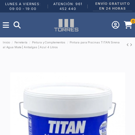
ENVÍO GRATUITO
LUNES A VIERNES:
ATENCIÓN: 961
|
|
EN 24 HORAS
09:00 - 19:00
452 440
0
Inicio
Ferretería
Pintura y Complementos
Pintura para Piscinas TITAN Sirena
al Agua Mate | Antialgas | Azul 4 Litros