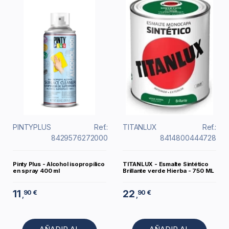
PINTYPLUS
Ref.:
TITANLUX
Ref.:
8429576272000
8414800444728
Pinty Plus - Alcohol isopropílico
TITANLUX - Esmalte Sintético
en spray 400 ml
Brillante verde Hierba - 750 ML
11
22
90 €
90 €
,
,