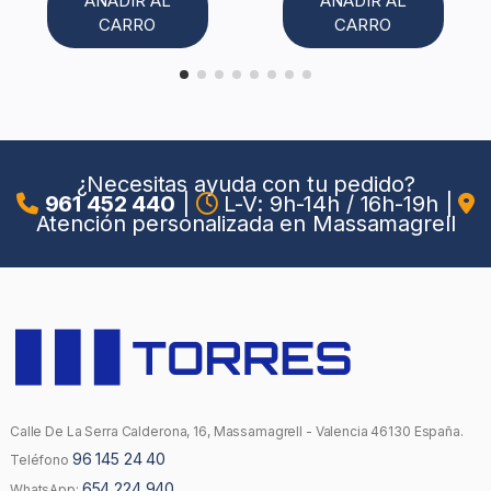
AÑADIR AL
AÑADIR AL
CARRO
CARRO
¿Necesitas ayuda con tu pedido?
961 452 440
|
L-V: 9h-14h / 16h-19h
|
Atención personalizada en Massamagrell
Calle De La Serra Calderona, 16, Massamagrell - Valencia 46130 España.
96 145 24 40
Teléfono
654 224 940
WhatsApp: