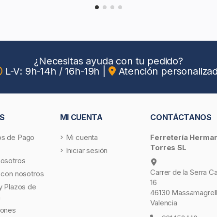
¿Necesitas ayuda con tu pedido?
L-V: 9h-14h / 16h-19h
|
Atención personaliza
S
MI CUENTA
CONTÁCTANOS
s de Pago
Mi cuenta
Ferretería Herma
Torres SL
Iniciar sesión
nosotros
Carrer de la Serra C
 con nosotros
16
y Plazos de
46130 Massamagrell
a
Valencia
iones