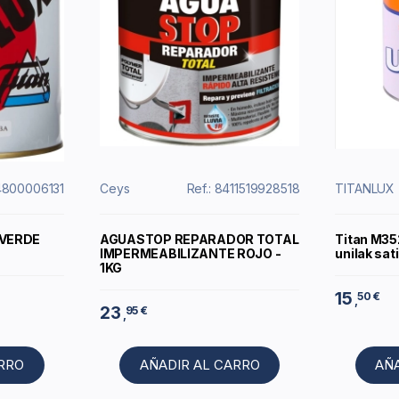
14800006131
Ceys
Ref.: 8411519928518
TITANLUX
 VERDE
AGUASTOP REPARADOR TOTAL
Titan M35
IMPERMEABILIZANTE ROJO -
unilak sat
1KG
15
50 €
,
23
95 €
,
ARRO
AÑADIR AL CARRO
AÑ