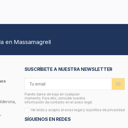
da en Massamagrell
SUSCRÍBETE A NUESTRA NEWSLETTER
nos
Puede darse de baja en cualquier
momento. Para ello, consulte nuestra
alderona,
información de contacto en el aviso legal.
He leído y acepto el
aviso legal
y la
política de privacidad
,
SÍGUENOS EN REDES