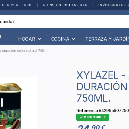
ENVÍO GRATUIT
ES: 09:00 - 19:00
|
ATENCIÓN: 961 452 440
|
L
HOGAR
COCINA
TERRAZA Y JARD
 duración color natural 750ml.
XYLAZEL - ACEITE TECA LARGA
DURACIÓN
750ML.
Referencia
842965607250
DISPONIBLE
24
90 €