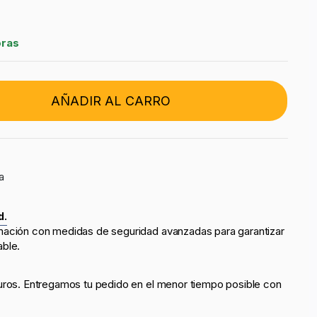
oras
AÑADIR AL CARRO
a
d.
mación con medidas de seguridad avanzadas para garantizar
able.
uros. Entregamos tu pedido en el menor tiempo posible con