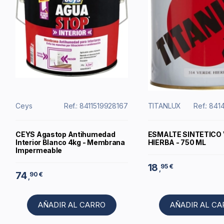
Ceys
Ref.: 8411519928167
TITANLUX
Ref.: 84
CEYS Agastop Antihumedad
ESMALTE SINTETICO
Interior Blanco 4kg - Membrana
HIERBA - 750 ML
Impermeable
18
95 €
,
74
90 €
,
AÑADIR AL CARRO
AÑADIR AL C