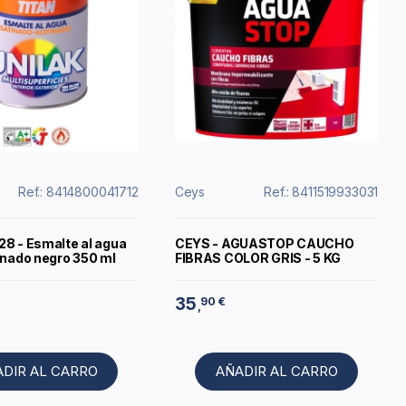
Ref.: 8414800041712
Ceys
Ref.: 8411519933031
28 - Esmalte al agua
CEYS - AGUASTOP CAUCHO
inado negro 350 ml
FIBRAS COLOR GRIS - 5 KG
35
90 €
,
ADIR AL CARRO
AÑADIR AL CARRO