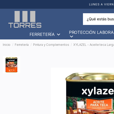
LUNES A VIERN
PROTECCIÓN LABORA
FERRETERÍA
Inicio
Ferretería
Pintura y Complementos
XYLAZEL - Aceite teca Larga