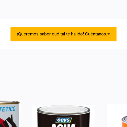
¡Queremos saber qué tal te ha ido! Cuéntanos.⭐