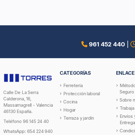
961 452 440
|
CATEGORÍAS
ENLACE
Ferretería
Método
Seguro
Calle De La Serra
Protección laboral
Calderona, 16,
Sobre 
Cocina
Massamagrell - Valencia
Trabaja
Hogar
46130 España.
Envíos 
Terraza y jardín
Teléfono
96 145 24 40
Entreg
Condic
WhatsApp:
654 224 940