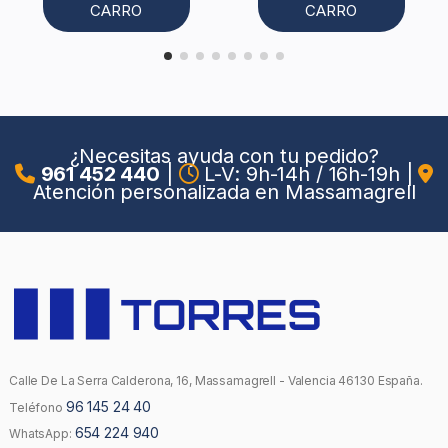
CARRO
CARRO
¿Necesitas ayuda con tu pedido?
961 452 440
|
L-V: 9h-14h / 16h-19h
|
Atención personalizada en Massamagrell
Calle De La Serra Calderona, 16, Massamagrell - Valencia 46130 España.
96 145 24 40
Teléfono
654 224 940
WhatsApp: