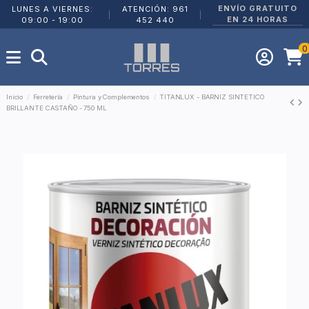
ENVÍO GRATUITO
LUNES A VIERNES:
ATENCIÓN: 961
|
|
EN 24 HORAS
09:00 - 19:00
452 440
0
Inicio
Ferretería
Pintura y Complementos
TITANLUX - BARNIZ SINTETICO
BRILLANTE CASTAÑO - 750 ML