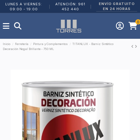
ENVÍO GRATUITO
LUNES A VIERNES:
ATENCIÓN: 961
|
|
EN 24 HORAS
09:00 - 19:00
452 440
0
Inicio
Ferretería
Pintura y Complementos
TITANLUX - Barniz Sintético
Decoración Nogal Brillante - 750 ML