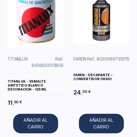
TITANLUX
Ref.:
FAREN
Ref.: 8020089735015
8414800013856
FAREN - DECAPANTE –
CONVERTIDOR ÓXIDO
TITANLUX - ESMALTE
SINTETICO BLANCO
DECORACION - 125 ML
24
00 €
,
11
50 €
,
AÑADIR AL
AÑADIR AL
CARRO
CARRO