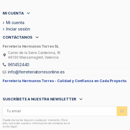
MI CUENTA
Mi cuenta
Iniciar sesión
CONTÁCTANOS
Ferretería Hermanos Torres SL
Carrer de la Serra Calderona, 16
46130 Massamagrell, Valencia
961452440
info@ferreteriatorresonline.es
Ferretería Hermanos Torres -
Calidad y Confianza en Cada Proyecto.
SUSCRÍBETE A NUESTRA NEWSLETTER
Puede darse de baja en cualquier momento. Para
ello, consulte nuestra información de contacto en el
aviso legal.