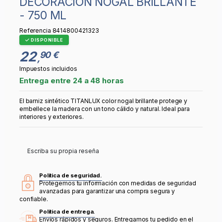
DECORACIÓN NOGAL BRILLANTE
- 750 ML
Referencia
8414800421323
DISPONIBLE
22
90 €
,
Impuestos incluidos
Entrega entre 24 a 48 horas
El barniz sintético TITANLUX color nogal brillante protege y
embellece la madera con un tono cálido y natural. Ideal para
interiores y exteriores.
Escriba su propia reseña
Política de seguridad.
Protegemos tu información con medidas de seguridad
avanzadas para garantizar una compra segura y
confiable.
Política de entrega.
Envíos rápidos y seguros. Entregamos tu pedido en el