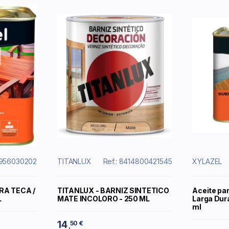
4956030202
TITANLUX
Ref.: 8414800421545
XYLAZEL
RA TECA /
TITANLUX - BARNIZ SINTETICO
Aceite pa
L
MATE INCOLORO - 250 ML
Larga Dura
ml
14
50 €
,