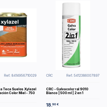
Ref.: 8414956710029
CRC
Ref.: 5412386007897
ra Teca Suelos Xylazel
CRC - Galvacolor ral 9010
ción Color Miel - 750
Blanco | 500 ml | 2 en 1
18
90 €
,