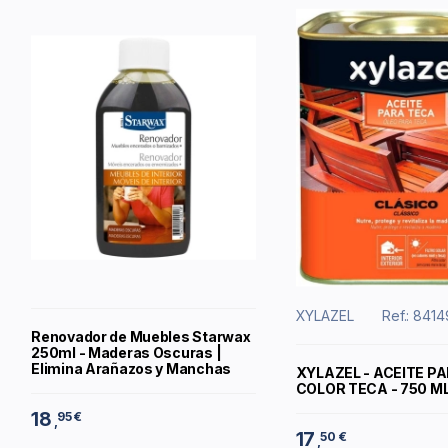
XYLAZEL
Ref.: 841
Renovador de Muebles Starwax
250ml - Maderas Oscuras |
Elimina Arañazos y Manchas
XYLAZEL - ACEITE PA
COLOR TECA - 750 M
18
95 €
,
17
50 €
,