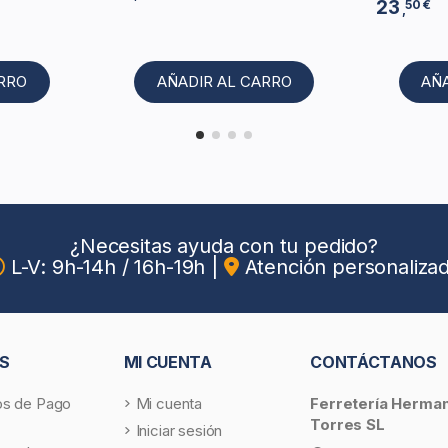
23
50 €
,
ARRO
AÑADIR AL CARRO
AÑ
¿Necesitas ayuda con tu pedido?
L-V: 9h-14h / 16h-19h
|
Atención personaliza
S
MI CUENTA
CONTÁCTANOS
s de Pago
Mi cuenta
Ferretería Herma
Torres SL
Iniciar sesión