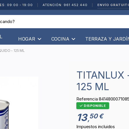
ENVÍO GRATUIT
ES: 09:00 - 19:00
|
ATENCIÓN: 961 452 440
|
L
HOGAR
COCINA
TERRAZA Y JARD
UIDO - 125 ML
TITANLUX - PULIMENTO LIQUIDO -
125 ML
Referencia
841480007108
DISPONIBLE
13
50 €
,
Impuestos incluidos