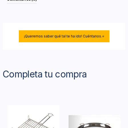
¡Queremos saber qué tal te ha ido! Cuéntanos.⭐
Completa tu compra