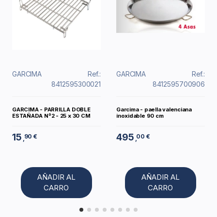
GARCIMA
Ref.:
GARCIMA
Ref.:
8412595300021
8412595700906
GARCIMA - PARRILLA DOBLE
Garcima - paella valenciana
ESTAÑADA Nº2 - 25 x 30 CM
inoxidable 90 cm
15
495
90 €
00 €
,
,
AÑADIR AL
AÑADIR AL
CARRO
CARRO