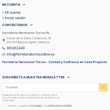
MI CUENTA
Mi cuenta
Iniciar sesión
CONTÁCTANOS
Ferretería Hermanos Torres SL
Carrer de la Serra Calderona, 16
46130 Massamagrell, Valencia
961452440
info@ferreteriatorresonline.es
Ferretería Hermanos Torres -
Calidad y Confianza en Cada Proyecto.
SUSCRÍBETE A NUESTRA NEWSLETTER
Puede darse de baja en cualquier momento. Para
ello, consulte nuestra información de contacto en el
aviso legal.
aviso legal
política de privacidad
He leído y acepto el
y la