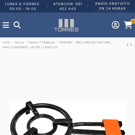
ENVÍO GRATUITO
LUNES A VIERNES:
ATENCIÓN: 961
|
|
EN 24 HORAS
09:00 - 19:00
452 440
0
Inicio
Cocina
Paellas Y Paelleros
GARCIMA - PAELLERO GAS NATURAL
ANILLO REDONDO - 45 CM / 2 ANILLOS