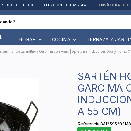
ENVÍO GRATUIT
ES: 09:00 - 19:00
|
ATENCIÓN: 961 452 440
|
L
HOGAR
COCINA
TERRAZA Y JARD
artén Honda Esmaltada Garcima con Asas | Apta para Inducción, Gas y Horno (1
SARTÉN HONDA ESMALTADA
GARCIMA C
INDUCCIÓN
A 55 CM)
Referencia
841259520314
DISPONIBLE