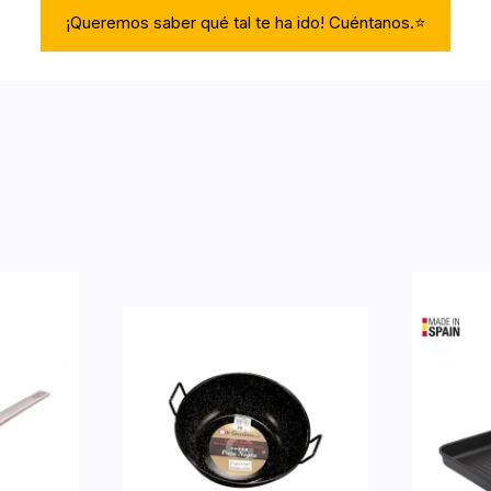
¡Queremos saber qué tal te ha ido! Cuéntanos.⭐