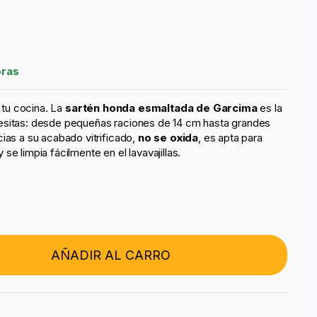
oras
n tu cocina. La
sartén honda esmaltada de Garcima
es la
esitas: desde pequeñas raciones de 14 cm hasta grandes
ias a su acabado vitrificado,
no se oxida
, es apta para
 y se limpia fácilmente en el lavavajillas.
AÑADIR AL CARRO