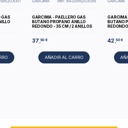
12595203001
GARCIMA
Ref.: 8412595203056
GARCIMA
O GAS
GARCIMA - PAELLERO GAS
GARCIMA 
ILLO
BUTANO PROPANO ANILLO
BUTANO 
REDONDO - 35 CM / 2 ANILLOS
REDONDO -
37
42
50 €
50 €
,
,
ARRO
AÑADIR AL CARRO
AÑ