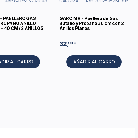
Ref.: 8412595204008
GARCIMA
Ref.: 8412595760306
- PAELLERO GAS
GARCIMA - Paellero de Gas
PROPANO ANILLO
Butano y Propano 30 cm con 2
 40 CM / 2 ANILLOS
Anillos Planos
32
90 €
,
ADIR AL CARRO
AÑADIR AL CARRO