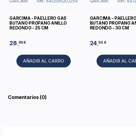
GARCIMA
Ref.: 8412595203254
GARCIMA
Ref.: 84
GARCIMA - PAELLERO GAS
GARCIMA - PAELLER
BUTANO PROPANO ANILLO
BUTANO PROPANO AN
REDONDO - 25 CM
REDONDO - 30 CM
28
24
95 €
50 €
,
,
AÑADIR AL CARRO
AÑADIR AL C
Comentarios (0)