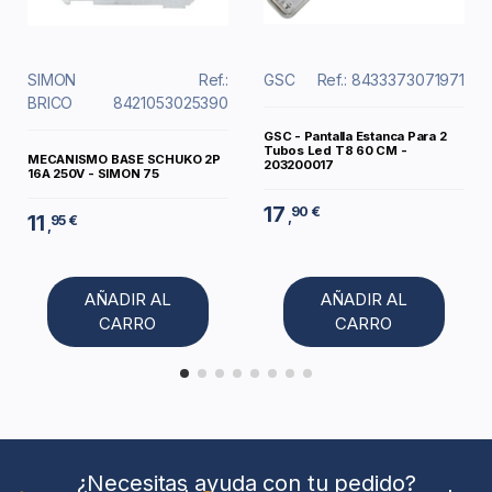
SIMON
Ref.:
GSC
Ref.: 8433373071971
BRICO
8421053025390
GSC - Pantalla Estanca Para 2
Tubos Led T8 60 CM -
MECANISMO BASE SCHUKO 2P
203200017
16A 250V - SIMON 75
17
90 €
,
11
95 €
,
AÑADIR AL
AÑADIR AL
CARRO
CARRO
¿Necesitas ayuda con tu pedido?