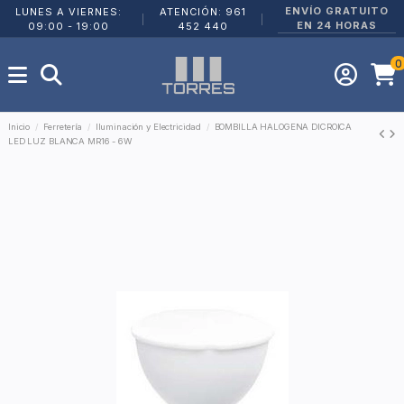
ENVÍO GRATUITO
LUNES A VIERNES:
ATENCIÓN: 961
|
|
EN 24 HORAS
09:00 - 19:00
452 440
0
Inicio
Ferretería
Iluminación y Electricidad
BOMBILLA HALOGENA DICROICA
LED LUZ BLANCA MR16 - 6W