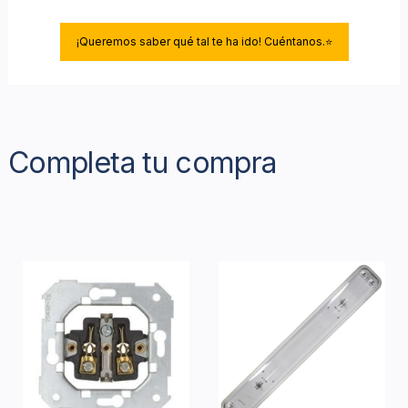
¡Queremos saber qué tal te ha ido! Cuéntanos.⭐
Completa tu compra