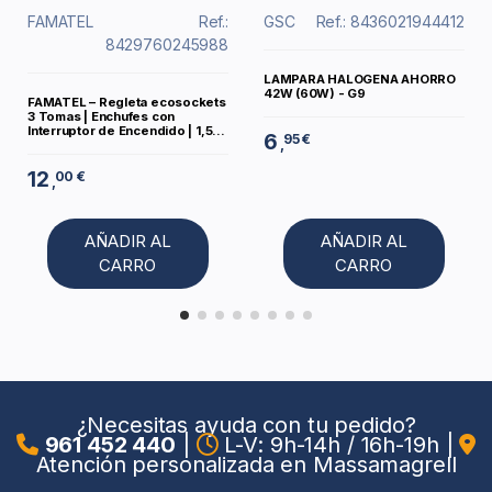
FAMATEL
Ref.:
GSC
Ref.: 8436021944412
8429760245988
LAMPARA HALOGENA AHORRO
42W (60W) - G9
FAMATEL – Regleta ecosockets
3 Tomas | Enchufes con
Interruptor de Encendido | 1,5...
6
95 €
,
12
00 €
,
AÑADIR AL
AÑADIR AL
CARRO
CARRO
¿Necesitas ayuda con tu pedido?
961 452 440
|
L-V: 9h-14h / 16h-19h
|
Atención personalizada en Massamagrell