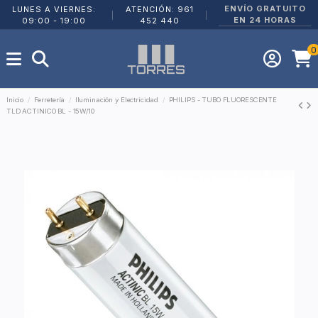
ENVÍO GRATUITO
LUNES A VIERNES:
ATENCIÓN: 961
|
|
EN 24 HORAS
09:00 - 19:00
452 440
0
Inicio
Ferretería
Iluminación y Electricidad
PHILIPS - TUBO FLUORESCENTE
TLD ACTINICO BL - 15W/10