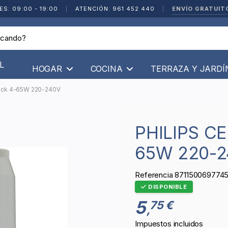
ENVÍO GRATUIT
ES: 09:00 - 19:00
|
ATENCIÓN: 961 452 440
|
L
HOGAR
COCINA
TERRAZA Y JARD
lick 4-65W 220-240V
PHILIPS CEBADOR S10 ECOCLICK 4-
65W 220-2
Referencia
871150069774
DISPONIBLE
5
75 €
,
Impuestos incluidos