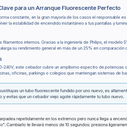
Clave para un Arranque Fluorescente Perfecto
rma constante, en la gran mayoría de los casos el responsable e
ver la estabilidad de encendido instantáneo a tus pantallas y lumina
ilamentos internos. Gracias a la ingeniería de Philips, el modelo S1
 y alarga su rendimiento general en más de un 25% en comparación 
s
20-240V, este cebador cubre un amplísimo espectro de potencias q
ocinas, oficinas, parkings o colegios que mantengan sistemas de bal
ustituyas un tubo fluorescente fundido por uno nuevo, es altamen
o y evitas que un cebador viejo agote rápidamente tu tubo nuevo.
arpadea repetidamente en los extremos pero nunca llega a encende
 Cambiarlo te llevará menos de 10 segundos: presiona ligeramente h