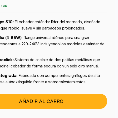
oras
ips S10:
El cebador estándar líder del mercado, diseñado
anque rápido, suave y sin parpadeos prolongados.
ia (4-65W):
Rango universal idóneo para una gran
orescentes a 220-240V, incluyendo los modelos estándar de
coclick:
Sistema de anclaje de dos patillas metálicas que
ducir el cebador de forma segura con un solo giro manual.
ntegrada:
Fabricado con componentes ignífugos de alta
asa autoextinguible frente a sobrecalentamientos.
AÑADIR AL CARRO