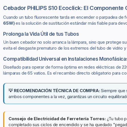
Cebador PHILIPS S10 Ecoclick: El Componente 
Cuando un tubo fluorescente tarda en encender o parpadea de fo
65W)
es la solución de sustitución estándar más fiable para devol
Prolonga la Vida Útil de tus Tubos
Un buen cebador no solo arranca la lámpara, sino que protege sus f
evita el desgaste prematuro de los extremos del tubo de vidrio
Compatibilidad Universal en Instalaciones Monofásica
Diseñado para operar de forma óptima en redes eléctricas de 2
lámparas de 65 vatios. Es el recambio directo obligatorio para c
💡 RECOMENDACIÓN TÉCNICA DE COMPRA:
Siempre que s
ambos componentes a la vez, garantizas un circuito equilibrad
Consejo de Electricidad de Ferretería Torres:
¿Tu tubo p
completado sus ciclos de encendido y se ha quedado "pegado".