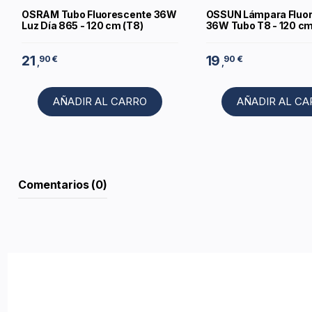
OSRAM Tubo Fluorescente 36W
OSSUN Lámpara Fluo
Luz Día 865 - 120 cm (T8)
36W Tubo T8 - 120 c
21
19
90 €
90 €
,
,
AÑADIR AL CARRO
AÑADIR AL C
Comentarios (0)