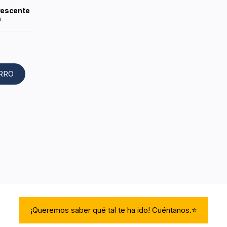
rescente
m
ARRO
¡Queremos saber qué tal te ha ido! Cuéntanos.⭐