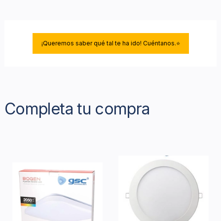
¡Queremos saber qué tal te ha ido! Cuéntanos.⭐
Completa tu compra