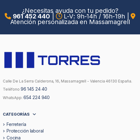
¿Necesitas ayuda con tu pedido?
961 452 440
|
L-V: 9h-14h / 16h-19h
|
Atención personalizada en Massamagrell
Calle De La Serra Calderona, 16, Massamagrell - Valencia 46130 España.
96 145 24 40
Teléfono
654 224 940
WhatsApp:
CATEGORÍAS
Ferretería
Protección laboral
Cocina