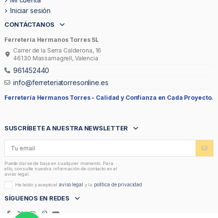
Iniciar sesión
CONTÁCTANOS
Ferretería Hermanos Torres SL
Carrer de la Serra Calderona, 16
46130 Massamagrell, Valencia
961452440
info@ferreteriatorresonline.es
Ferretería Hermanos Torres -
Calidad y Confianza en Cada Proyecto.
SUSCRÍBETE A NUESTRA NEWSLETTER
Puede darse de baja en cualquier momento. Para
ello, consulte nuestra información de contacto en el
aviso legal.
aviso legal
política de privacidad
He leído y acepto el
y la
SÍGUENOS EN REDES