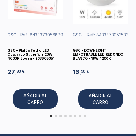
GSC
Ref.: 8433373056879
GSC
Ref.: 8433373053533
GSC - Plafón Techo LED
GSC - DOWNLIGHT
Cuadrado Superfície 20W
EMPOTRABLE LED REDONDO
4000K Bogen - 203605051
BLANCO - 18W 4200K
27
16
90 €
90 €
,
,
AÑADIR AL
AÑADIR AL
CARRO
CARRO