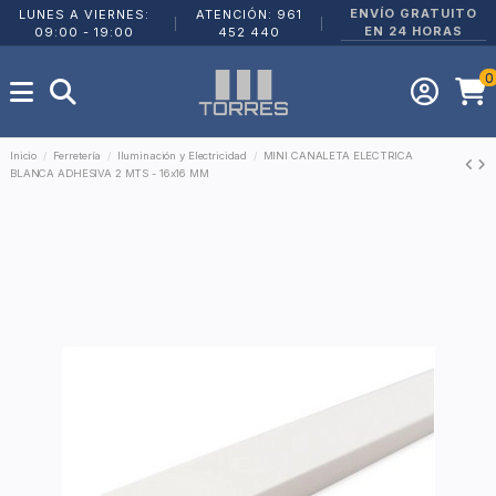
ENVÍO GRATUITO
LUNES A VIERNES:
ATENCIÓN: 961
|
|
EN 24 HORAS
09:00 - 19:00
452 440
0
Inicio
Ferretería
Iluminación y Electricidad
MINI CANALETA ELECTRICA
BLANCA ADHESIVA 2 MTS - 16x16 MM