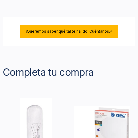
¡Queremos saber qué tal te ha ido! Cuéntanos.⭐
Completa tu compra