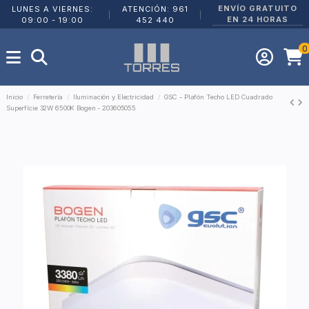
ENVÍO GRATUITO
LUNES A VIERNES:
ATENCIÓN: 961
|
|
EN 24 HORAS
09:00 - 19:00
452 440
0
Inicio
Ferretería
Iluminación y Electricidad
GSC - Plafón Techo LED Cuadrado
Superfície 32W 6500K Bogen - 203605055