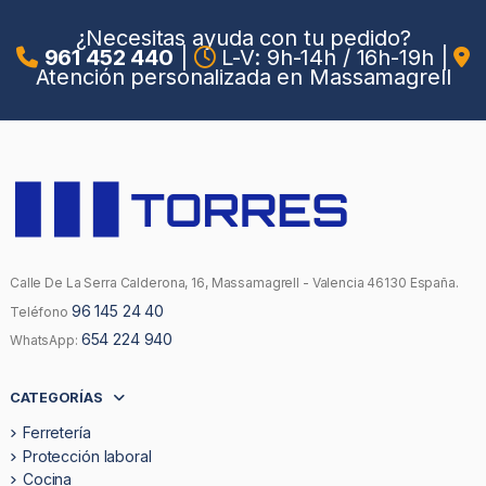
¿Necesitas ayuda con tu pedido?
961 452 440
|
L-V: 9h-14h / 16h-19h
|
Atención personalizada en Massamagrell
Calle De La Serra Calderona, 16, Massamagrell - Valencia 46130 España.
96 145 24 40
Teléfono
654 224 940
WhatsApp:
CATEGORÍAS
Ferretería
Protección laboral
Cocina