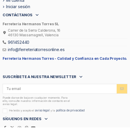
Mi cuenta
Iniciar sesión
CONTÁCTANOS
Ferretería Hermanos Torres SL
Carrer de la Serra Calderona, 16
46130 Massamagrell, Valencia
961452440
info@ferreteriatorresonline.es
Ferretería Hermanos Torres -
Calidad y Confianza en Cada Proyecto.
SUSCRÍBETE A NUESTRA NEWSLETTER
Puede darse de baja en cualquier momento. Para
ello, consulte nuestra información de contacto en el
aviso legal.
aviso legal
política de privacidad
He leído y acepto el
y la
SÍGUENOS EN REDES