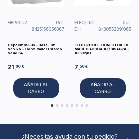
HEPOLUZ
Ref.:
ELECTRO
Ref.:
8425156056367
DH
8430552091065
Hepoluz 05636 - Base Luz
ELECTRO DH - CONECTOR TV
Schuko + Conmutador Estanco
MACHO ACODADO / BISAGRA -
Serie 34
10.532/BT
21
7
00 €
50 €
,
,
AÑADIR AL
AÑADIR AL
CARRO
CARRO
¿Necesitas ayuda con tu pedido?