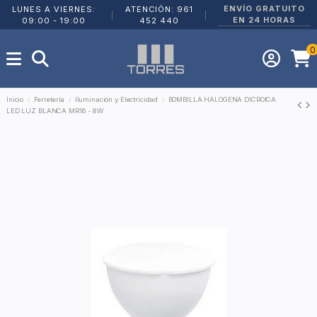
ENVÍO GRATUITO
LUNES A VIERNES:
ATENCIÓN: 961
|
|
EN 24 HORAS
09:00 - 19:00
452 440
0
Inicio
Ferretería
Iluminación y Electricidad
BOMBILLA HALOGENA DICROICA
LED LUZ BLANCA MR16 - 8W