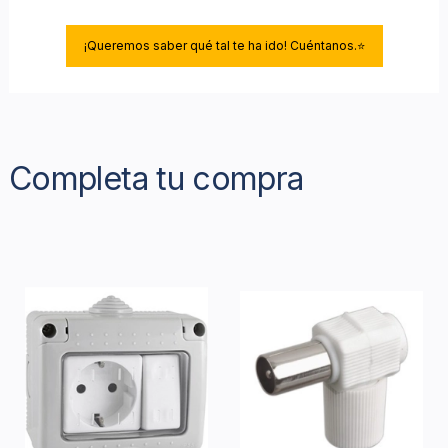
¡Queremos saber qué tal te ha ido! Cuéntanos.⭐
Completa tu compra