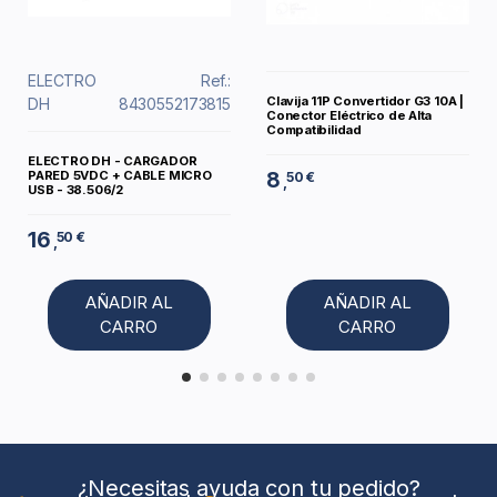
ELECTRO
Ref.:
Clavija 11P Convertidor G3 10A |
DH
8430552173815
Conector Eléctrico de Alta
Compatibilidad
ELECTRO DH - CARGADOR
8
PARED 5VDC + CABLE MICRO
50 €
,
USB - 38.506/2
16
50 €
,
AÑADIR AL
AÑADIR AL
CARRO
CARRO
¿Necesitas ayuda con tu pedido?