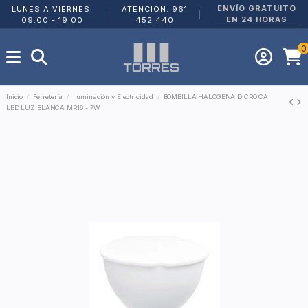
ENVÍO GRATUITO
LUNES A VIERNES:
ATENCIÓN: 961
|
|
EN 24 HORAS
09:00 - 19:00
452 440
0
Inicio
Ferretería
Iluminación y Electricidad
BOMBILLA HALOGENA DICROICA
LED LUZ BLANCA MR16 - 7W