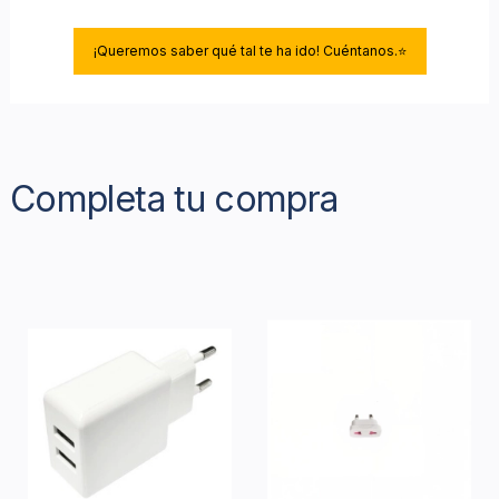
¡Queremos saber qué tal te ha ido! Cuéntanos.⭐
Completa tu compra