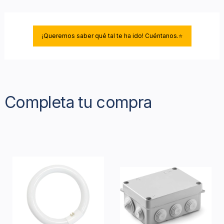
¡Queremos saber qué tal te ha ido! Cuéntanos.⭐
Completa tu compra