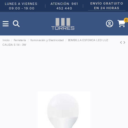
ENVÍO GRATUITO
LUNES A VIERNES:
ATENCIÓN: 961
|
|
EN 24 HORAS
09:00 - 19:00
452 440
0
Inicio
Ferretería
Iluminación y Electricidad
BOMBILLA ESFERICA LED LUZ
CALIDA E-14 - 3W