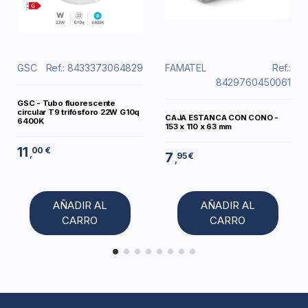
GSC
Ref.: 8433373064829
FAMATEL
Ref.:
8429760450061
GSC - Tubo fluorescente
circular T9 trifósforo 22W G10q
CAJA ESTANCA CON CONO -
6400K
153 x 110 x 63 mm
11
00 €
,
7
95 €
,
AÑADIR AL
AÑADIR AL
CARRO
CARRO