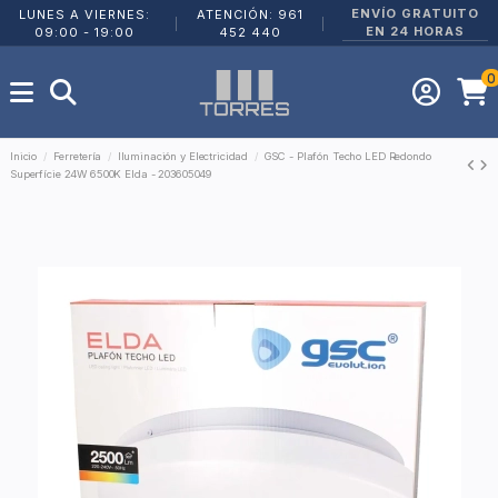
ENVÍO GRATUITO
LUNES A VIERNES:
ATENCIÓN: 961
|
|
EN 24 HORAS
09:00 - 19:00
452 440
0
Inicio
Ferretería
Iluminación y Electricidad
GSC - Plafón Techo LED Redondo
Superfície 24W 6500K Elda - 203605049