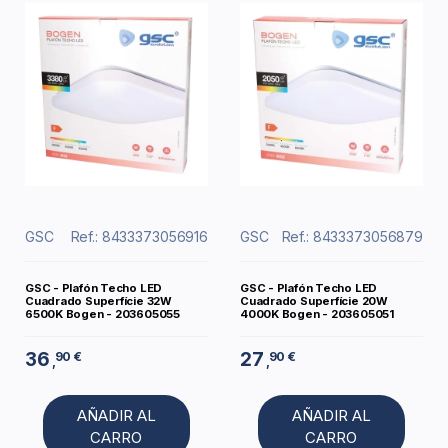
GSC
Ref.: 8433373056916
GSC
Ref.: 8433373056879
GSC - Plafón Techo LED
GSC - Plafón Techo LED
Cuadrado Superfície 32W
Cuadrado Superfície 20W
6500K Bogen - 203605055
4000K Bogen - 203605051
36
27
90 €
90 €
,
,
AÑADIR AL
AÑADIR AL
CARRO
CARRO