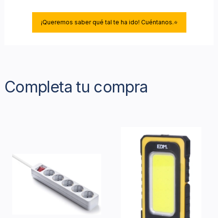
¡Queremos saber qué tal te ha ido! Cuéntanos.⭐
Completa tu compra