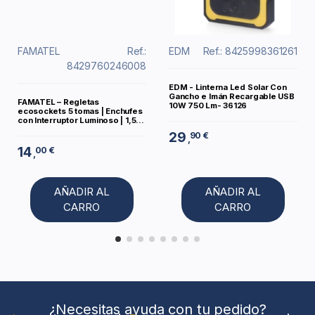
FAMATEL
Ref.:
EDM
Ref.: 8425998361261
8429760246008
EDM - Linterna Led Solar Con
Gancho e Imán Recargable USB
FAMATEL – Regletas
10W 750 Lm- 36126
ecosockets 5 tomas | Enchufes
con Interruptor Luminoso | 1,5...
29
90 €
,
14
00 €
,
AÑADIR AL
AÑADIR AL
CARRO
CARRO
¿Necesitas ayuda con tu pedido?