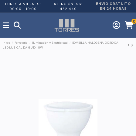
ENVÍO GRATUITO
LUNES A VIERNES:
ATENCIÓN: 961
|
|
EN 24 HORAS
09:00 - 19:00
452 440
0
Inicio
Ferretería
Iluminación y Electricidad
BOMBILLA HALOGENA DICROICA
LED LUZ CALIDA GU10 - 8W