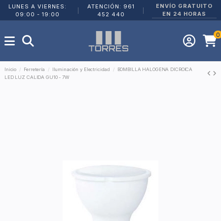
ENVÍO GRATUITO
LUNES A VIERNES:
ATENCIÓN: 961
|
|
EN 24 HORAS
09:00 - 19:00
452 440
0
Inicio
Ferretería
Iluminación y Electricidad
BOMBILLA HALOGENA DICROICA
LED LUZ CALIDA GU10 - 7W