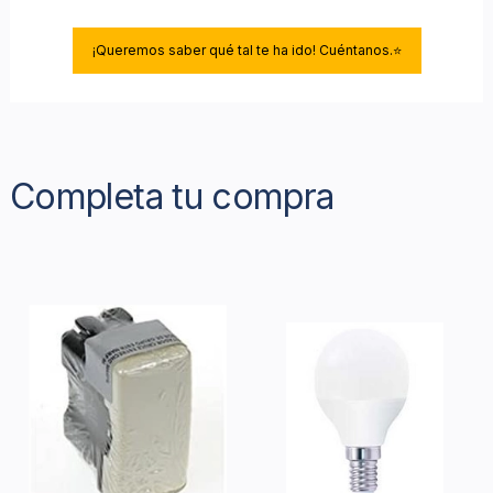
¡Queremos saber qué tal te ha ido! Cuéntanos.⭐
Completa tu compra