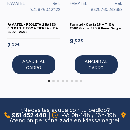
FAMATEL
Ref.:
FAMATEL
Ref.:
8429760421122
8429760243953
FAMATEL - REGLETA 2 BASES
Famatel - Cavija 2P + T 16A
SIN CABLE TOMA TIERRA - 16A
250V Goma IP20 4,8mm |Negro
250V - 2502
9
00 €
,
7
50 €
,
AÑADIR AL
AÑADIR AL
CARRO
CARRO
¿Necesitas ayuda con tu pedido?
961 452 440
|
L-V: 9h-14h / 16h-19h
|
Atención personalizada en Massamagrell