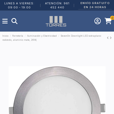
ENVÍO GRATUITO
LUNES A VIERNES:
ATENCIÓN: 961
|
|
EN 24 HORAS
09:00 - 19:00
452 440
0
Inicio
Ferretería
Iluminación y Electricidad
SevenOn Downlight LED extraplano
redondo, aluminio mate, 26W,