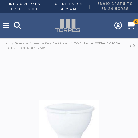
ENVÍO GRATUITO
LUNES A VIERNES:
ATENCIÓN: 961
|
|
EN 24 HORAS
09:00 - 19:00
452 440
0
Inicio
Ferretería
Iluminación y Electricidad
BOMBILLA HALOGENA DICROICA
LED LUZ BLANCA GU10 - 5W