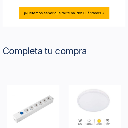
¡Queremos saber qué tal te ha ido! Cuéntanos.⭐
Completa tu compra