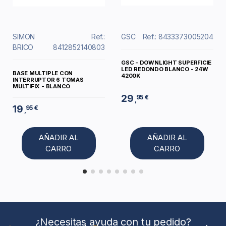
SIMON
Ref.:
GSC
Ref.: 8433373005204
BRICO
8412852140803
GSC - DOWNLIGHT SUPERFICIE
LED REDONDO BLANCO - 24W
BASE MULTIPLE CON
4200K
INTERRUPTOR 6 TOMAS
MULTIFIX - BLANCO
29
95 €
,
19
95 €
,
AÑADIR AL
AÑADIR AL
CARRO
CARRO
¿Necesitas ayuda con tu pedido?